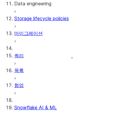
Data engineering
Snowflake Openflow
Storage lifecycle policies
Apache Iceberg™
데이터 로딩
마이그레이션
동적 테이블
Apache Iceberg™ 테이블
Streams and tasks
Snowflake Open Catalog
쿼리
Row timestamps
목록
DCM Projects
협업
Snowflake의 dbt 프로젝트
데이터 언로딩
Snowflake AI & ML
리전 간 추론
AI 기능에서 옵트아웃