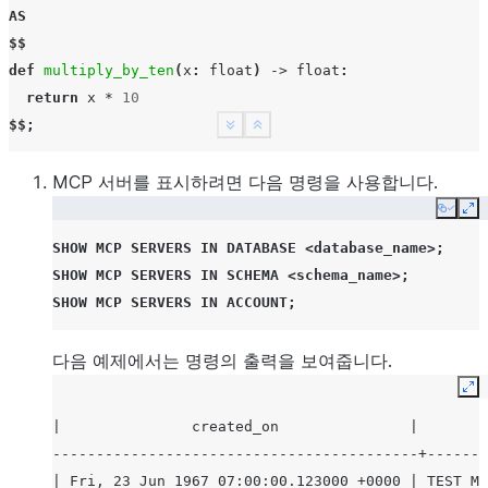
AS
$$
def
multiply_by_ten
(
x
:
float
)
->
float
:
return
x
*
10
$$;
See more
Show less
SHOW
FUNCTIONS
MCP 서버를 표시하려면 다음 명령을 사용합니다.
LIKE
'MULTIPLY_BY_TEN'
;
Copy
Ex
-- test return json/variant
SHOW
MCP SERVERS
IN
DATABASE
<
database_name
>;
CREATE
OR
REPLACE
FUNCTION
CALCULATE_PRODUCT_AND_SUM
(
x
SHOW
MCP SERVERS
IN
SCHEMA
<
schema_name
>;
RETURNS
VARIANT
SHOW
MCP SERVERS
IN
ACCOUNT
;
LANGUAGE
PYTHON
RUNTIME_VERSION
=
'3.8'
다음 예제에서는 명령의 출력을 보여줍니다.
HANDLER
=
'calculate_values'
Ex
AS
$$
|               created_on               |       n
import
json
------------------------------------------+-------
| Fri, 23 Jun 1967 07:00:00.123000 +0000 | TEST_MC