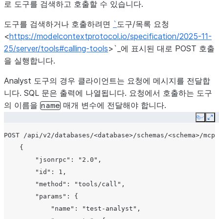
로 도구를 검색하고 호출할 수 있습니다.
도구를 검색하거나 호출하려면
`
도구/목록 요청
<
https://modelcontextprotocol.io/specification/2025-11-
25/server/tools#calling-tools
>`_에 표시된 대로 POST 호출
을 실행합니다.
Analyst 도구의 경우 클라이언트는 요청에 메시지를 전달합
니다. SQL 문은 출력에 나열됩니다. 요청에서 호출하는 도구
의 이름을
매개 변수에 전달해야 합니다.
name
Copy
Ex
POST /api/v2/databases/<database>/schemas/<schema>/mcp-
    {

        "jsonrpc": "2.0",

        "id": 1,

        "method": "tools/call",

        "params": {

            "name": "test-analyst",
