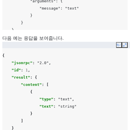
            "arguments": {

                "message": "text"

            }

        }

다음 예는 응답을 보여줍니다.
Copy
Ex
{
"jsonrpc"
:
"2.0"
,
"id"
:
1
,
"result"
:
{
"content"
:
[
{
"type"
:
"text"
,
"text"
:
"string"
}
]
}