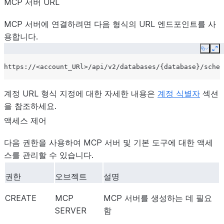
MCP 서버 URL
RUNTIME_VERSION
=
'3.8'
HANDLER
=
'get_numbers'
MCP 서버에 연결하려면 다음 형식의 URL 엔드포인트를 사
AS
용합니다.
$$
Copy
Ex
def
get_numbers
(
x
:
float
,
y
:
float
)
->
list
:
"""
  Returns a list of integers between x (exclusive) and 
계정 URL 형식 지정에 대한 자세한 내용은
계정 식별자
섹션
  Assumes x < y.
을 참조하세요.
  """
액세스 제어
# Ensure x and y are treated as integers for range ge
start
=
int
(
x
)
+
1
다음 권한을 사용하여 MCP 서버 및 기본 도구에 대한 액세
end
=
int
(
y
)
+
1
# range() is exclusive on the stop v
스를 관리할 수 있습니다.
# Use a list comprehension to generate the numbers
권한
오브젝트
설명
# The Python list will be converted to a Snowflake AR
CREATE
return
list
MCP
(
range
(
start
MCP 서버를 생성하는 데 필요
,
end
))
$$;
SERVER
함