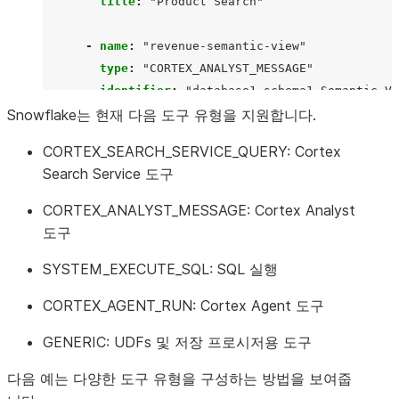
title
:
"Product
Search"
-
name
:
"revenue-semantic-view"
type
:
"CORTEX_ANALYST_MESSAGE"
identifier
:
"database1.schema1.Semantic_Vi
Snowflake는 현재 다음 도구 유형을 지원합니다.
description
:
"Semantic
view
for
all
revenu
title
:
"Semantic
view
for
revenue"
CORTEX_SEARCH_SERVICE_QUERY:
Cortex
  $$
Search Service 도구
CORTEX_ANALYST_MESSAGE:
Cortex Analyst
도구
SYSTEM_EXECUTE_SQL:
SQL 실행
CORTEX_AGENT_RUN:
Cortex Agent 도구
GENERIC:
UDFs 및 저장 프로시저용 도구
다음 예는 다양한 도구 유형을 구성하는 방법을 보여줍