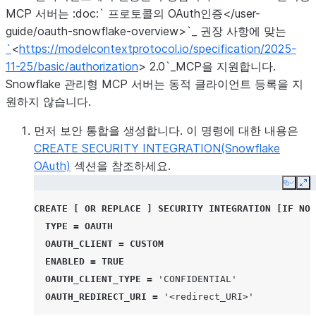
Agent
를 도구로 호출하는 데 필요합니
MCP 서버는 :doc:` 프로토콜의 OAuth인증</user-
다.
guide/oauth-snowflake-overview>`_ 권장 사항에 맞는
`
<
https://modelcontextprotocol.io/specification/2025-
USAGE
UDF(사용자
UDF 또는 저장 프로시저를
11-25/basic/authorization
> 2.0`_MCP을 지원합니다.
정의 함수)
MCP 서버에서 도구로 호출하는
Snowflake 관리형 MCP 서버는 동적 클라이언트 등록을 지
또는 저장 프
데 필요합니다.
원하지 않습니다.
로시저
먼저 보안 통합을 생성합니다. 이 명령에 대한 내용은
CREATE SECURITY INTEGRATION(Snowflake
OAuth)
섹션을 참조하세요.
Copy
Ex
CREATE
[
OR
REPLACE
]
SECURITY INTEGRATION
[
IF
NOT
TYPE
=
OAUTH
OAUTH_CLIENT
=
CUSTOM
ENABLED
=
TRUE
OAUTH_CLIENT_TYPE
=
'CONFIDENTIAL'
OAUTH_REDIRECT_URI
=
'<redirect_URI>'