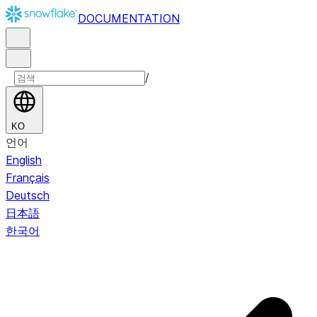
DOCUMENTATION
/
KO
언어
English
Français
Deutsch
日本語
한국어