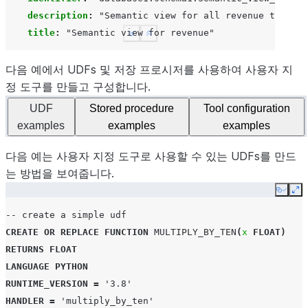
description
:
"Semantic
view
for
all
revenue
tables"
title
:
"Semantic
view
for
revenue"
See more
Show less
다음 예에서 UDFs 및 저장 프로시저를 사용하여 사용자 지
정 도구를 만들고 구성합니다.
UDF
Stored procedure
Tool configuration
examples
examples
examples
다음 예는 사용자 지정 도구로 사용할 수 있는 UDFs를 만드
는 방법을 보여줍니다.
Copy
Ex
-- create a simple udf
CREATE
OR
REPLACE
FUNCTION
MULTIPLY_BY_TEN
(
x
FLOAT
)
RETURNS
FLOAT
LANGUAGE
PYTHON
RUNTIME_VERSION
=
'3.8'
HANDLER
=
'multiply_by_ten'