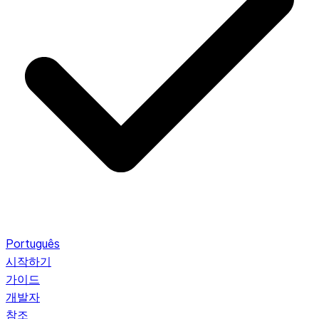
Português
시작하기
가이드
개발자
참조