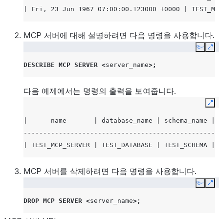
def
calculate_values
(
x
:
float
,
y
:
float
)
->
dict
:
| Fri, 23 Jun 1967 07:00:00.123000 +0000 | TEST_MC
"""
  Calculates the product and sum of two numbers and ret
MCP 서버에 대해 설명하려면 다음 명령을 사용합니다.
  The dictionary is converted to a VARIANT (JSON) in th
Copy
Ex
  """
DESCRIBE
MCP SERVER
<
server_name
>;
product
=
x
*
y
sum_val
=
x
+
y
다음 예제에서는 명령의 출력을 보여줍니다.
Ex
return
{
"product"
:
product
,
|      name       | database_name | schema_name | 
"sum"
:
sum_val
--------------------------------------------------
}
| TEST_MCP_SERVER | TEST_DATABASE | TEST_SCHEMA | 
$$;
MCP 서버를 삭제하려면 다음 명령을 사용합니다.
-- test return list/array
Copy
Ex
CREATE
OR
REPLACE
FUNCTION
GET_NUMBERS_IN_RANGE
(
x
FLOAT
DROP
MCP SERVER
<
server_name
>;
RETURNS
ARRAY
-- Use ARRAY to explicitly state a list i
LANGUAGE
PYTHON