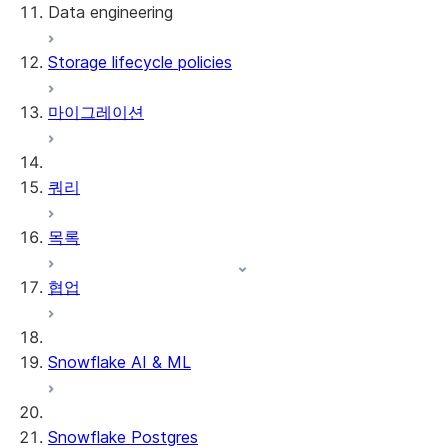
Data engineering
Snowflake Openflow
Storage lifecycle policies
Apache Iceberg™
데이터 로딩
마이그레이션
동적 테이블
Apache Iceberg™ 테이블
Streams and tasks
Snowflake Open Catalog
쿼리
Row timestamps
목록
DCM Projects
협업
Snowflake의 dbt 프로젝트
데이터 언로딩
Snowflake AI & ML
Snowflake Postgres