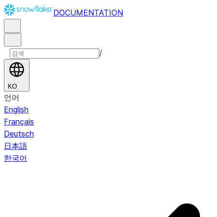
DOCUMENTATION
/
KO
언어
English
Français
Deutsch
日本語
한국어