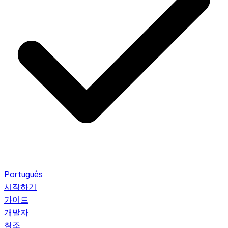
Português
시작하기
가이드
개발자
참조