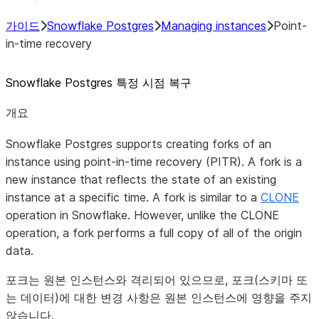
가이드
Snowflake Postgres
Managing instances
Point-
in-time recovery
Snowflake Postgres 특정 시점 복구
개요
Snowflake Postgres supports creating
forks
of an
instance using point-in-time recovery (PITR). A fork is a
new instance that reflects the state of an existing
instance at a specific time. A fork is similar to a
CLONE
operation in Snowflake. However, unlike the CLONE
operation, a fork performs a full copy of all of the origin
data.
포크는 원본 인스턴스와 격리되어 있으므로, 포크(스키마 또
는 데이터)에 대한 변경 사항은 원본 인스턴스에 영향을 주지
않습니다.