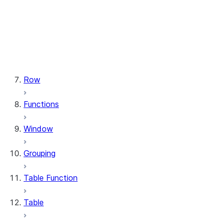
types.StructField
types.StructType
types.TimeType
types.TimestampType
types.Variant
types.VariantType
Row
Functions
Window
Grouping
Table Function
Table