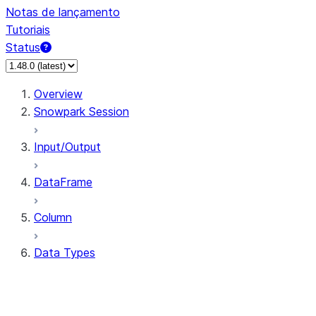
Notas de lançamento
Tutoriais
Status
Overview
Snowpark Session
Input/Output
DataFrame
Column
Data Types
types.ArrayType
types.BinaryType