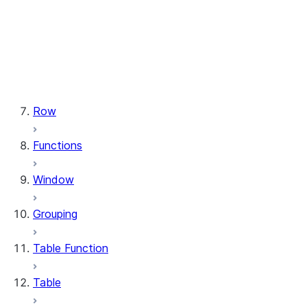
types.StructField
types.StructType
types.TimeType
types.TimestampType
types.Variant
types.VariantType
Row
Functions
Window
Grouping
Table Function
Table