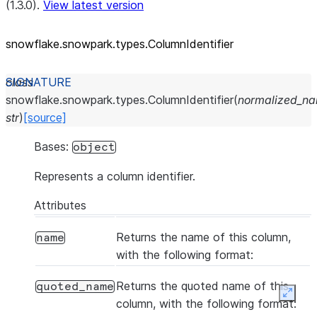
(1.3.0).
View latest version
snowflake.snowpark.types.ColumnIdentifier
class
snowflake.snowpark.types.
ColumnIdentifier
(
normalized_n
str
)
[source]
Bases:
object
Represents a column identifier.
Attributes
Returns the name of this column,
name
with the following format:
Returns the quoted name of this
quoted_name
Expan
column, with the following format: