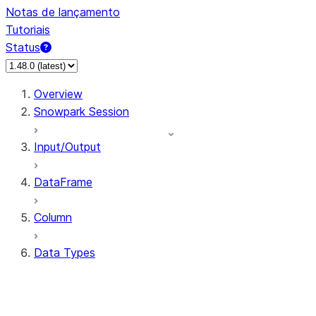
Notas de lançamento
Tutoriais
Status
Overview
Snowpark Session
Input/Output
DataFrame
Column
Data Types
types.ArrayType
types.BinaryType