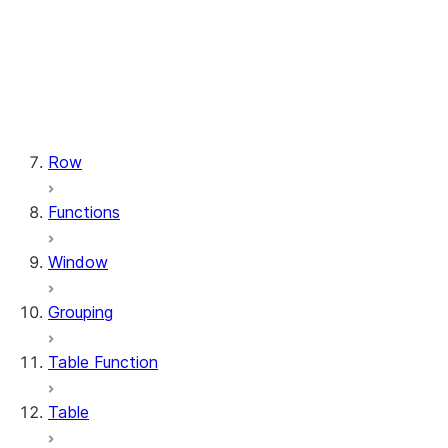
types.StructField
types.StructType
types.TimeType
types.TimestampType
types.Variant
types.VariantType
Row
Functions
Window
Grouping
Table Function
Table