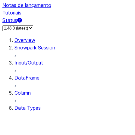
Notas de lançamento
Tutoriais
Status
Overview
Snowpark Session
Input/Output
DataFrame
Column
Data Types
types.ArrayType
types.BinaryType