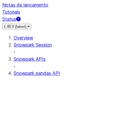
Notas de lançamento
Tutoriais
Status
Overview
Snowpark Session
Snowpark APIs
Snowpark pandas API
All supported APIs
Session
Input/Output