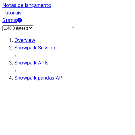
Notas de lançamento
Tutoriais
Status
Overview
Snowpark Session
Snowpark APIs
Snowpark pandas API
All supported APIs
Session
Input/Output