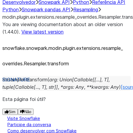
Desenvolvedor
Snowpark API
Python
Referência API
Python
Snowpark pandas API
Resampling
modin.plugin.extensions.resample_overrides.Resampler.tran
You are viewing documentation about an older version
(1.44.0).
View latest version
snowflake.snowpark.modin.plugin.extensions.resample_
overrides.Resampler.transform
Resampler.
transform
(
arg
:
Union
[
Callable
[
[
...
]
,
T
]
,
tuple
[
Callable
[
...
,
T
]
,
str
]
]
,
*
args
:
Any
,
**
kwargs
:
Any
)
[sour
Esta página foi útil?
Sim
Não
Visite Snowflake
Participe da conversa
Como desenvolver com Snowflake