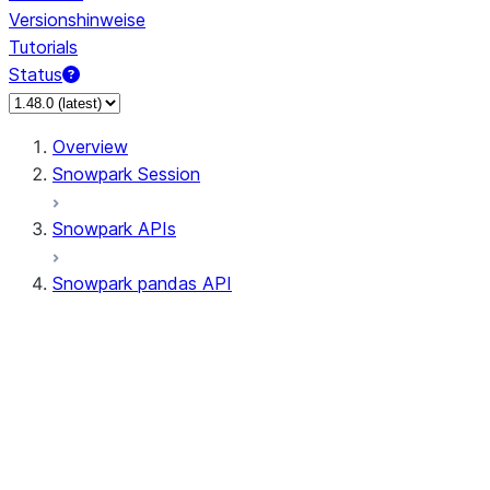
Versionshinweise
Tutorials
Status
Overview
Snowpark Session
Snowpark APIs
Snowpark pandas API
All supported APIs
Session
Input/Output