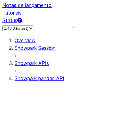
Notas de lançamento
Tutoriais
Status
Overview
Snowpark Session
Snowpark APIs
Snowpark pandas API
All supported APIs
Session
Input/Output