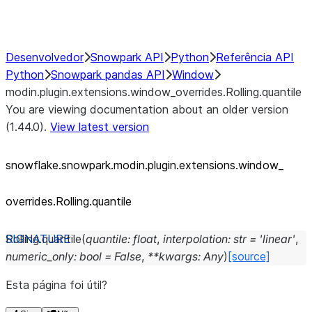
Performance Recommendations
Desenvolvedor
Snowpark API
Python
Referência API
Python
Snowpark pandas API
Window
modin.plugin.extensions.window_overrides.Rolling.quantile
You are viewing documentation about an older version
(1.44.0).
View latest version
snowflake.snowpark.modin.plugin.extensions.window_
overrides.Rolling.quantile
Rolling.
quantile
(
quantile
:
float
,
interpolation
:
str
=
'linear'
,
numeric_only
:
bool
=
False
,
**
kwargs
:
Any
)
[source]
Esta página foi útil?