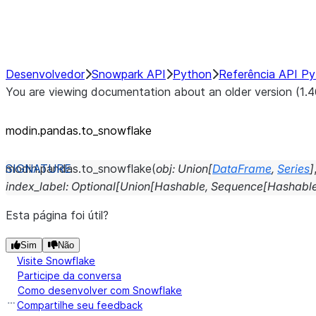
Performance Recommendations
Desenvolvedor
Snowpark API
Python
Referência API P
You are viewing documentation about an older version (1.4
modin.pandas.to_snowflake
modin.pandas.
to_snowflake
(
obj
:
Union
[
DataFrame
,
Series
]
index_label
:
Optional
[
Union
[
Hashable
,
Sequence
[
Hashabl
Esta página foi útil?
Sim
Não
Visite Snowflake
Participe da conversa
Como desenvolver com Snowflake
Compartilhe seu feedback