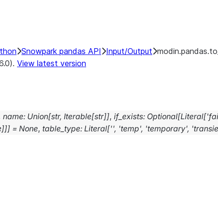
ython
Snowpark pandas API
Input/Output
modin.pandas.to
6.0).
View latest version
,
name
:
Union
[
str
,
Iterable
[
str
]
]
,
if_exists
:
Optional
[
Literal
[
'fai
e
]
]
]
=
None
,
table_type
:
Literal
[
''
,
'temp'
,
'temporary'
,
'transie