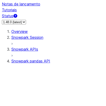
Notas de lançamento
Tutoriais
Status
Overview
Snowpark Session
Snowpark APIs
Snowpark pandas API
All supported APIs
Session
Input/Output