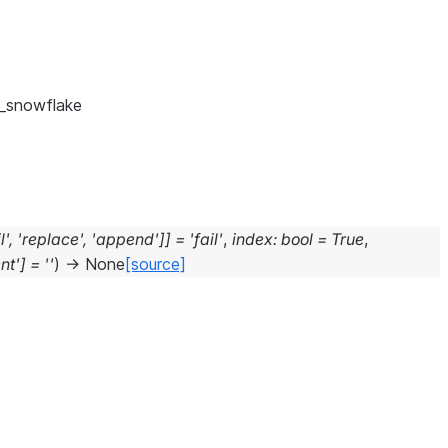
_snowflake
l'
,
'replace'
,
'append'
]
]
=
'fail'
,
index
:
bool
=
True
,
nt'
]
=
''
)
→
None
[source]