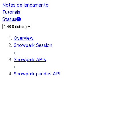
Notas de lançamento
Tutoriais
Status
Overview
Snowpark Session
Snowpark APIs
Snowpark pandas API
All supported APIs
Session
Input/Output