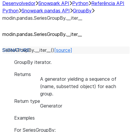
Desenvolvedor
Snowpark API
Python
Referência API
Python
Snowpark pandas API
GroupBy
modin.pandas.SeriesGroupBy.__iter__
modin.pandas.SeriesGroupBy._
_
iter_
_
SeriesGroupBy.
__iter__
(
)
[source]
GroupBy iterator.
Returns
A generator yielding a sequence of
(name, subsetted object) for each
group.
Return type
Generator
Examples
For SeriesGroupBy: