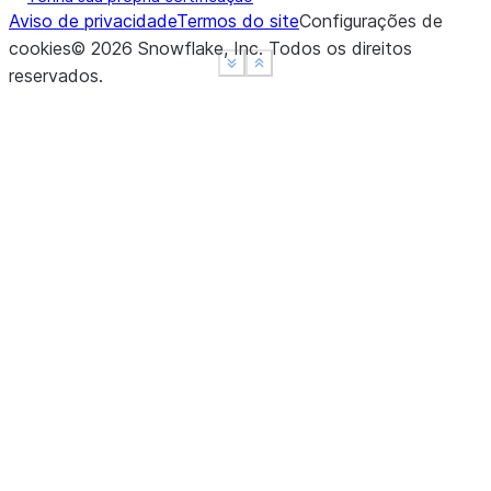
Aviso de privacidade
Termos do site
Configurações de
cookies
©
2026
Snowflake, Inc.
Todos os direitos
See more
See more
Show less
Show less
reservados
.