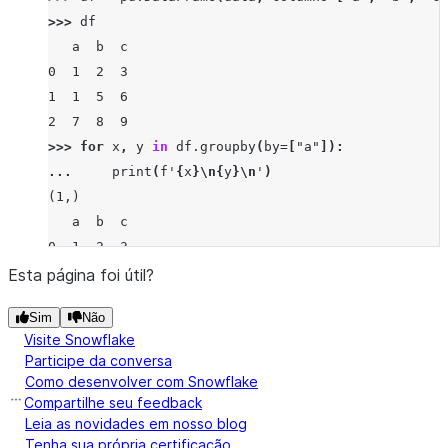
dtype: int64
>>> 
df
   a  b  c
0  1  2  3
1  1  5  6
2  7  8  9
>>> 
for
x
,
y
in
df
.
groupby
(
by
=
[
"a"
]):
... 
print
(
f
'
{
x
}
\n
{
y
}
\n
'
)
(1,)
   a  b  c
0  1  2  3
1  1  5  6
Esta página foi útil?
Sim
Não
(7,)
Visite Snowflake
   a  b  c
Participe da conversa
2  7  8  9
Como desenvolver com Snowflake
Compartilhe seu feedback
Leia as novidades em nosso blog
Tenha sua própria certificação