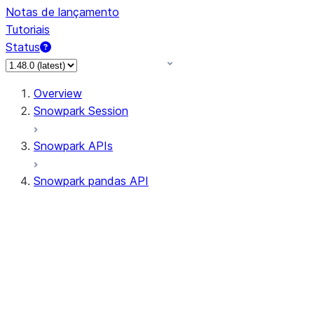
Notas de lançamento
Tutoriais
Status
Overview
Snowpark Session
Snowpark APIs
Snowpark pandas API
All supported APIs
Session
Input/Output