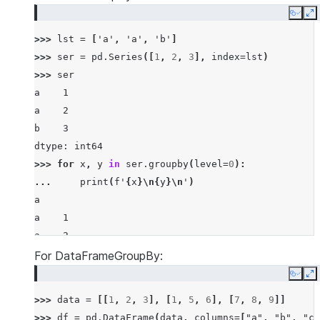
Copy
E
>>> 
lst
=
[
'a'
,
'a'
,
'b'
]
>>> 
ser
=
pd
.
Series
([
1
,
2
,
3
],
index
=
lst
)
>>> 
ser
a    1
a    2
b    3
dtype: int64
>>> 
for
x
,
y
in
ser
.
groupby
(
level
=
0
):
... 
print
(
f
'
{
x
}
\n
{
y
}
\n
'
)
a
a    1
a    2
dtype: int64
For DataFrameGroupBy:
Copy
E
b
>>> 
data
=
[[
1
,
2
,
3
],
[
1
,
5
,
6
],
[
7
,
8
,
9
]]
b    3
>>> 
df
=
pd
.
DataFrame
(
data
,
columns
=
[
"a"
,
"b"
,
"c"