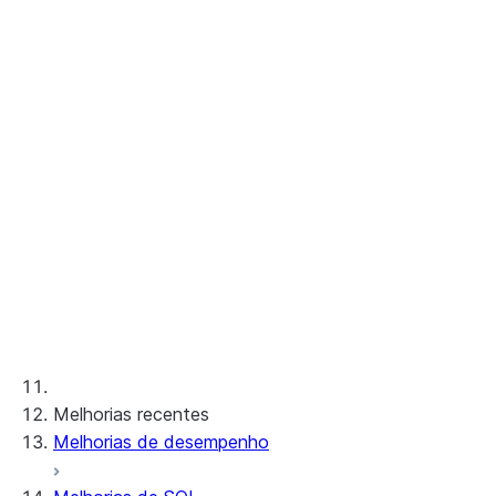
Pacote 2023_05
Pacote 2023_04
Pacote 2023_03
Pacote 2023_02
Pacote 2023_01
Pacotes anteriores
Mudanças fora de pacote
Melhorias recentes
Melhorias de desempenho