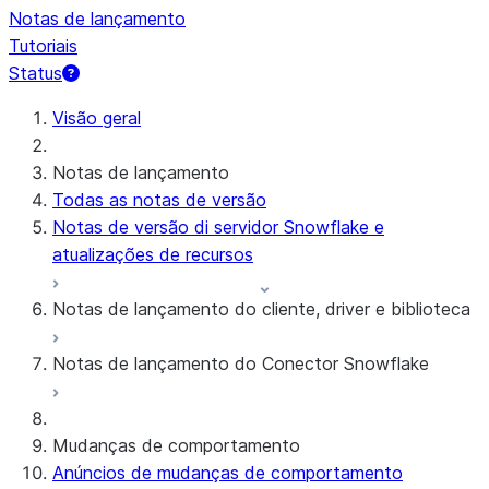
Notas de lançamento
Tutoriais
Status
Visão geral
Notas de lançamento
Todas as notas de versão
Notas de versão di servidor Snowflake e
atualizações de recursos
Notas de lançamento do cliente, driver e biblioteca
Notas de lançamento do Conector Snowflake
Notas de versão mensais
Versões de cliente e política de suporte
Conector Snowflake para dados brutos do
Mudanças de comportamento
Google Analytics
Anúncios de mudanças de comportamento
Conector Snowflake para dados agregados do