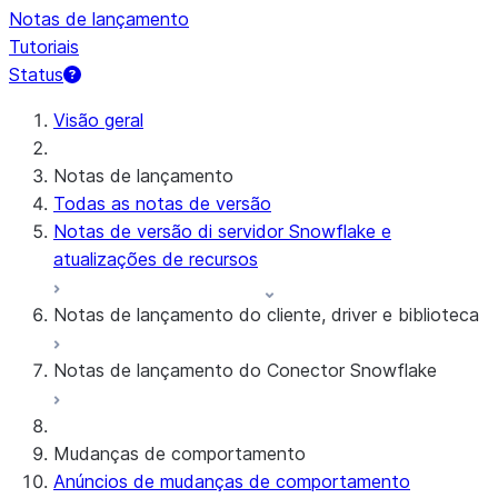
Notas de lançamento
Tutoriais
Status
Visão geral
Notas de lançamento
Todas as notas de versão
Notas de versão di servidor Snowflake e
atualizações de recursos
Notas de lançamento do cliente, driver e biblioteca
Notas de lançamento do Conector Snowflake
Notas de versão mensais
Versões de cliente e política de suporte
Conector Snowflake para dados brutos do
Mudanças de comportamento
Google Analytics
Anúncios de mudanças de comportamento
Conector Snowflake para dados agregados do