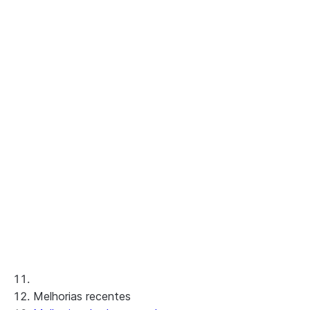
Pacote 2023_06
Pacote 2023_05
Pacote 2023_04
Pacote 2023_03
Pacote 2023_02
Pacote 2023_01
Pacotes anteriores
Mudanças fora de pacote
Melhorias recentes