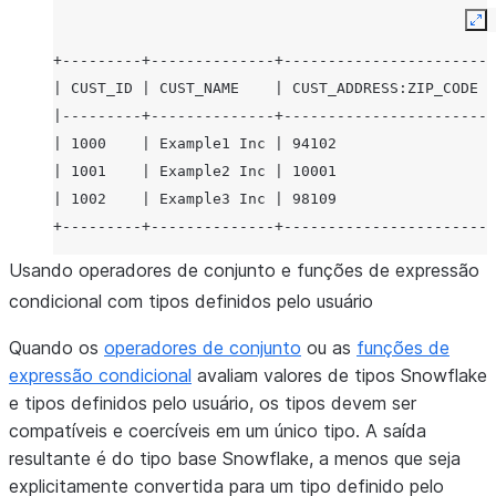
+---------+--------------+------------------------
Ex
+---------+--------------+-----------------------+
| CUST_ID | CUST_NAME    | CUST_ADDRESS:ZIP_CODE |
|---------+--------------+-----------------------|
| 1000    | Example1 Inc | 94102                 |
| 1001    | Example2 Inc | 10001                 |
| 1002    | Example3 Inc | 98109                 |
+---------+--------------+-----------------------+
Usando operadores de conjunto e funções de expressão
condicional com tipos definidos pelo usuário
Quando os
operadores de conjunto
ou as
funções de
expressão condicional
avaliam valores de tipos Snowflake
e tipos definidos pelo usuário, os tipos devem ser
compatíveis e coercíveis em um único tipo. A saída
resultante é do tipo base Snowflake, a menos que seja
explicitamente convertida para um tipo definido pelo