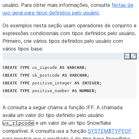
usuário. Para obter mais informações, consulte
Notas de
uso geral para tipos definidos pelo usuário
.
Os exemplos nesta seção usam operadores de conjunto e
expressões condicionais com tipos definidos pelo usuário.
Primeiro, crie vários tipos definidos pelo usuário com
vários tipos base:
Copy
Ex
CREATE
TYPE
us_zipcode
AS
VARCHAR
;
CREATE
TYPE
uk_postcode
AS
VARCHAR
;
CREATE
TYPE
positive_integer
AS
INTEGER
;
CREATE
TYPE
positive_number
AS
NUMBER
;
A consulta a seguir chama a função IFF. A chamada
avalia um valor do tipo definido pelo usuário
e um valor de um tipo Snowflake
us_zipcode
compatível. A consulta usa a função
SYSTEM$TYPEOF
para mostrar que o resultado é do tipo base Snowflake