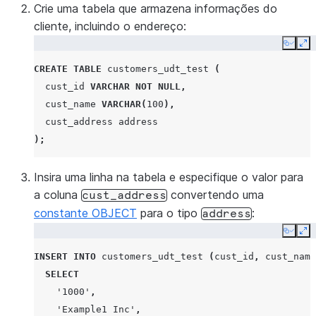
Crie uma tabela que armazena informações do
cliente, incluindo o endereço:
Copy
Ex
CREATE
TABLE
customers_udt_test
(
cust_id
VARCHAR
NOT
NULL
,
cust_name
VARCHAR
(
100
),
cust_address
address
);
Insira uma linha na tabela e especifique o valor para
a coluna
convertendo uma
cust_address
constante OBJECT
para o tipo
:
address
Copy
Ex
INSERT
INTO
customers_udt_test
(
cust_id
,
cust_name
SELECT
'1000'
,
'Example1 Inc'
,