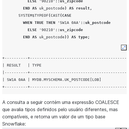
ELSE
'90210'
::us_zipcode
END
AS
uk_postcode
)
AS
result
,
SYSTEM$TYPEOF
(
CAST
(
CASE
WHEN
TRUE
THEN
'SW1A 0AA'
::uk_postcode
ELSE
'90210'
::us_zipcode
END
AS
uk_postcode
))
AS
type
;
Ex
+----------+-------------------------------------------
| RESULT   | TYPE                                      
|----------+-------------------------------------------
| SW1A 0AA | MYDB.MYSCHEMA.UK_POSTCODE[LOB]            
+----------+-------------------------------------------
A consulta a seguir contém uma expressão COALESCE
que avalia tipos definidos pelo usuário diferentes, mas
compatíveis, e retorna um valor de um tipo base
Snowflake: