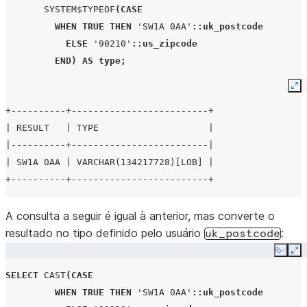
SYSTEM$TYPEOF
(
CASE
WHEN
TRUE
THEN
'SW1A 0AA'
::uk_postcode
ELSE
'90210'
::us_zipcode
END
)
AS
type
;
Ex
+----------+-------------------------+
| RESULT   | TYPE                    |
|----------+-------------------------|
| SW1A 0AA | VARCHAR(134217728)[LOB] |
+----------+-------------------------+
A consulta a seguir é igual à anterior, mas converte o
resultado no tipo definido pelo usuário
:
uk_postcode
Copy
Ex
SELECT
CAST
(
CASE
WHEN
TRUE
THEN
'SW1A 0AA'
::uk_postcode