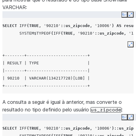
VARCHAR:
Copy
Ex
SELECT
IFF
(
TRUE
,
'90210'
::us_zipcode
,
'10006'
)
AS
resul
SYSTEM$TYPEOF
(
IFF
(
TRUE
,
'90210'
::us_zipcode
,
'10
Ex
+--------+-------------------------+
| RESULT | TYPE                    |
|--------+-------------------------|
| 90210  | VARCHAR(134217728)[LOB] |
+--------+-------------------------+
A consulta a seguir é igual à anterior, mas converte o
resultado no tipo definido pelo usuário
:
us_zipcode
Copy
Ex
SELECT
IFF
(
TRUE
,
'90210'
::us_zipcode
,
'10006'
)
::us_zipc
SYSTEM$TYPEOF
(
IFF
(
TRUE
,
'90210'
::us_zipcode
,
'10