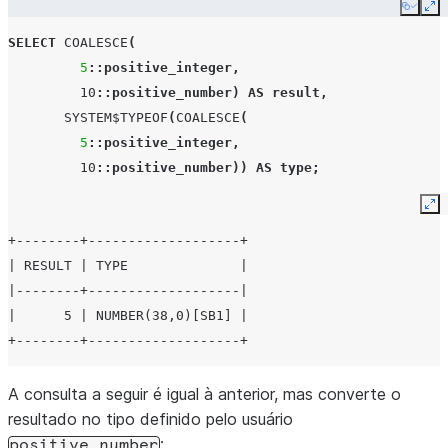
Copy
Ex
SELECT
COALESCE
(
5
::positive_integer
,
10
::positive_number
)
AS
result
,
SYSTEM$TYPEOF
(
COALESCE
(
5
::positive_integer
,
10
::positive_number
))
AS
type
;
Ex
+--------+-------------------+
| RESULT | TYPE              |
|--------+-------------------|
|      5 | NUMBER(38,0)[SB1] |
+--------+-------------------+
A consulta a seguir é igual à anterior, mas converte o
resultado no tipo definido pelo usuário
:
positive_number