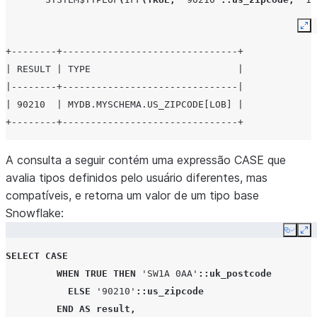
Ex
+--------+-------------------------------+
| RESULT | TYPE                          |
|--------+-------------------------------|
| 90210  | MYDB.MYSCHEMA.US_ZIPCODE[LOB] |
+--------+-------------------------------+
A consulta a seguir contém uma expressão CASE que
avalia tipos definidos pelo usuário diferentes, mas
compatíveis, e retorna um valor de um tipo base
Snowflake:
Copy
Ex
SELECT
CASE
WHEN
TRUE
THEN
'SW1A 0AA'
::uk_postcode
ELSE
'90210'
::us_zipcode
END
AS
result
,