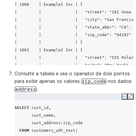
| 1000    | Example1 Inc | {                      
|         |              |   "street": "101 Snow S
|         |              |   "city": "San Francisc
|         |              |   "state_abbr": "CA",  
|         |              |   "zip_code": "94102"  
|         |              | }                      
| 1001    | Example2 Inc | {                      
|         |              |   "street": "555 Polar 
|         |              |   "city": "New York",  
|         |              |   "state_abbr": "NY",  
Consulte a tabela e use o operador de dois pontos
|         |              |   "zip_code": "10001"  
para exibir apenas os valores
nos dados
zip_code
|         |              | }                      
:
address
| 1002    | Example3 Inc | {                      
Copy
Ex
|         |              |   "street": "909 Flake 
SELECT
cust_id
,
|         |              |   "city": "Seattle",   
cust_name
,
|         |              |   "state_abbr": "WA",  
cust_address
:zip_code
|         |              |   "zip_code": "98109"  
FROM
customers_udt_test
;
|         |              | }                      