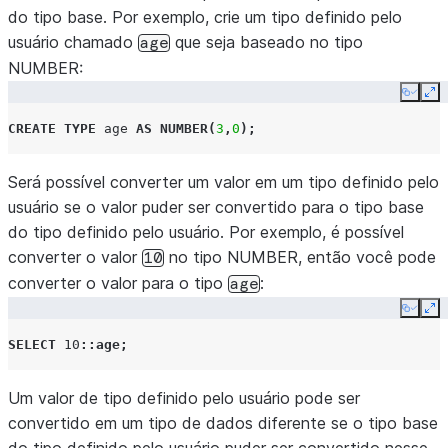
do tipo base. Por exemplo, crie um tipo definido pelo
usuário chamado
que seja baseado no tipo
age
NUMBER:
Copy
Ex
CREATE
TYPE
age
AS
NUMBER
(
3
,
0
);
Será possível converter um valor em um tipo definido pelo
usuário se o valor puder ser convertido para o tipo base
do tipo definido pelo usuário. Por exemplo, é possível
converter o valor
no tipo NUMBER, então você pode
10
converter o valor para o tipo
:
age
Copy
Ex
SELECT
10
::age
;
Um valor de tipo definido pelo usuário pode ser
convertido em um tipo de dados diferente se o tipo base