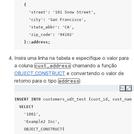
{
'street'
:
'101 Snow Street'
,
'city'
:
'San Francisco'
,
'state_abbr'
:
'CA'
,
'zip_code'
:
'94102'
}
::address
;
Insira uma linha na tabela e especifique o valor para
a coluna
chamando a função
cust_address
OBJECT_CONSTRUCT
e convertendo o valor de
retorno para o tipo
:
address
Copy
Ex
INSERT
INTO
customers_udt_test
(
cust_id
,
cust_name
SELECT
'1001'
,
'Example2 Inc'
,
OBJECT_CONSTRUCT
(