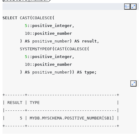
Copy
Ex
SELECT
CAST
(
COALESCE
(
5
::positive_integer
,
10
::positive_number
)
AS
positive_number
)
AS
result
,
SYSTEM$TYPEOF
(
CAST
(
COALESCE
(
5
::positive_integer
,
10
::positive_number
)
AS
positive_number
))
AS
type
;
Ex
+--------+------------------------------------+
| RESULT | TYPE                               |
|--------+------------------------------------|
|      5 | MYDB.MYSCHEMA.POSITIVE_NUMBER[SB1] |
+--------+------------------------------------+