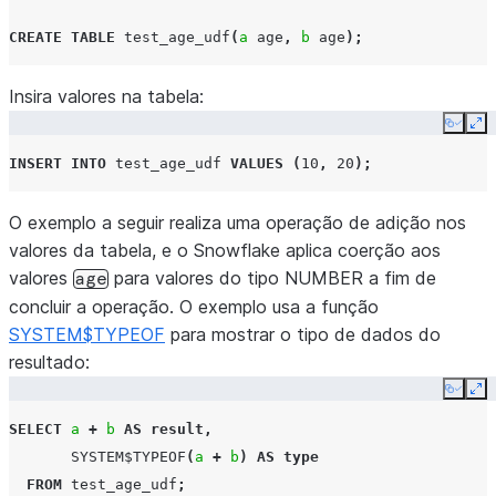
CREATE
TABLE
test_age_udf
(
a
age
,
b
age
);
Insira valores na tabela:
Copy
Ex
INSERT
INTO
test_age_udf
VALUES
(
10
,
20
);
O exemplo a seguir realiza uma operação de adição nos
valores da tabela, e o Snowflake aplica coerção aos
valores
para valores do tipo NUMBER a fim de
age
concluir a operação. O exemplo usa a função
SYSTEM$TYPEOF
para mostrar o tipo de dados do
resultado:
Copy
Ex
SELECT
a
+
b
AS
result
,
SYSTEM$TYPEOF
(
a
+
b
)
AS
type
FROM
test_age_udf
;