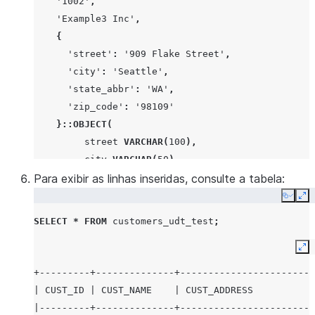
'1002'
,
'Example3 Inc'
,
{
'street'
:
'909 Flake Street'
,
'city'
:
'Seattle'
,
'state_abbr'
:
'WA'
,
'zip_code'
:
'98109'
}
::OBJECT
(
street
VARCHAR
(
100
),
city
VARCHAR
(
50
),
Para exibir as linhas inseridas, consulte a tabela:
state_abbr
CHAR
(
2
),
zip_code
CHAR
(
10
));
Copy
Ex
SELECT
*
FROM
customers_udt_test
;
Ex
+---------+--------------+------------------------
| CUST_ID | CUST_NAME    | CUST_ADDRESS           
|---------+--------------+------------------------