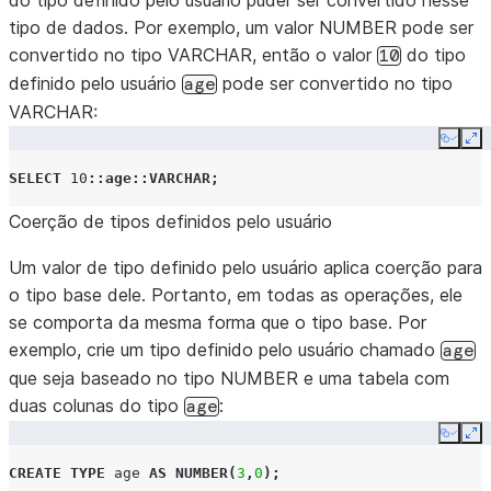
do tipo definido pelo usuário puder ser convertido nesse
tipo de dados. Por exemplo, um valor NUMBER pode ser
convertido no tipo VARCHAR, então o valor
do tipo
10
definido pelo usuário
pode ser convertido no tipo
age
VARCHAR:
Copy
Ex
SELECT
10
::age::VARCHAR
;
Coerção de tipos definidos pelo usuário
Um valor de tipo definido pelo usuário aplica coerção para
o tipo base dele. Portanto, em todas as operações, ele
se comporta da mesma forma que o tipo base. Por
exemplo, crie um tipo definido pelo usuário chamado
age
que seja baseado no tipo NUMBER e uma tabela com
duas colunas do tipo
:
age
Copy
Ex
CREATE
TYPE
age
AS
NUMBER
(
3
,
0
);