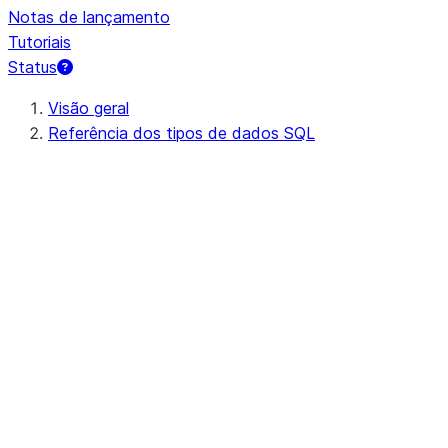
Notas de lançamento
Tutoriais
Status
Visão geral
Referência dos tipos de dados SQL
Resumo
Numérico
Cadeias de caracteres e binários
Lógico
Data e hora
Semiestruturado
Estruturado
Não estruturado
Geoespacial