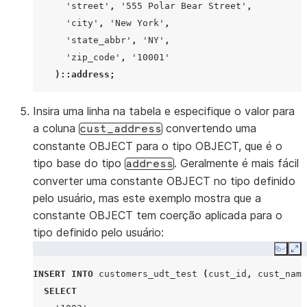
'street'
,
'555 Polar Bear Street'
,
'city'
,
'New York'
,
'state_abbr'
,
'NY'
,
'zip_code'
,
'10001'
)
::address
;
Insira uma linha na tabela e especifique o valor para
a coluna
convertendo uma
cust_address
constante OBJECT para o tipo OBJECT, que é o
tipo base do tipo
. Geralmente é mais fácil
address
converter uma constante OBJECT no tipo definido
pelo usuário, mas este exemplo mostra que a
constante OBJECT tem coerção aplicada para o
tipo definido pelo usuário:
Copy
Ex
INSERT
INTO
customers_udt_test
(
cust_id
,
cust_name
SELECT