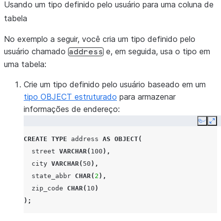
Usando um tipo definido pelo usuário para uma coluna de
tabela
No exemplo a seguir, você cria um tipo definido pelo
usuário chamado
e, em seguida, usa o tipo em
address
uma tabela:
Crie um tipo definido pelo usuário baseado em um
tipo OBJECT estruturado
para armazenar
informações de endereço:
Copy
Ex
CREATE
TYPE
address
AS
OBJECT
(
street
VARCHAR
(
100
),
city
VARCHAR
(
50
),
state_abbr
CHAR
(
2
),
zip_code
CHAR
(
10
)
);