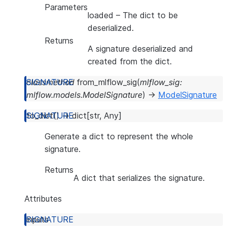
Parameters
loaded
– The dict to be
deserialized.
Returns
A signature deserialized and
created from the dict.
classmethod
from_mlflow_sig
(
mlflow_sig
:
mlflow.models.ModelSignature
)
→
ModelSignature
to_dict
(
)
→
dict
[
str
,
Any
]
Generate a dict to represent the whole
signature.
Returns
A dict that serializes the signature.
Attributes
inputs