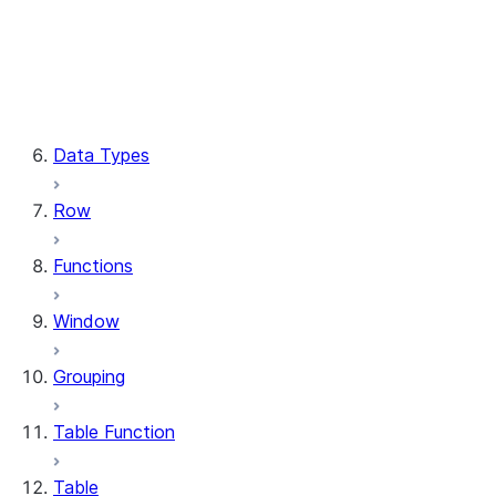
Column.substring
Column.try_cast
Column.within_group
CaseExpr.when
CaseExpr.otherwise
Data Types
Row
Functions
Window
Grouping
Table Function
Table