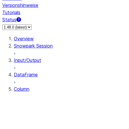
Versionshinweise
Tutorials
Status
Overview
Snowpark Session
Input/Output
DataFrame
Column
Column
CaseExpr
Column.alias
Column.as_