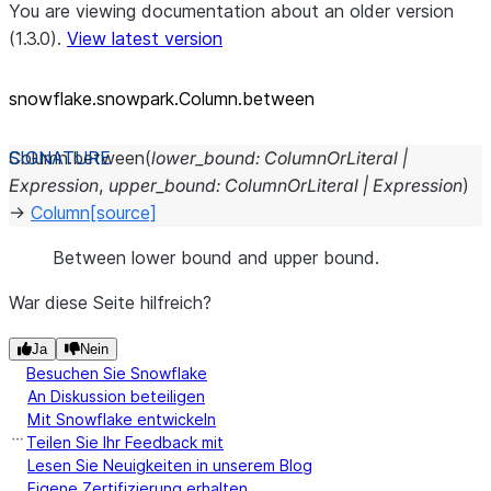
You are viewing documentation about an older version
(1.3.0).
View latest version
snowflake.snowpark.Column.between
Column.
between
(
lower_bound
:
ColumnOrLiteral
|
Expression
,
upper_bound
:
ColumnOrLiteral
|
Expression
)
→
Column
[source]
Between lower bound and upper bound.
War diese Seite hilfreich?
Ja
Nein
Besuchen Sie Snowflake
An Diskussion beteiligen
Mit Snowflake entwickeln
Teilen Sie Ihr Feedback mit
Lesen Sie Neuigkeiten in unserem Blog
Eigene Zertifizierung erhalten