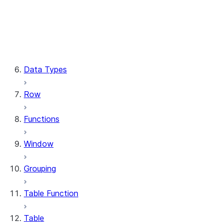
Column.substring
Column.try_cast
Column.within_group
CaseExpr.when
CaseExpr.otherwise
Data Types
Row
Functions
Window
Grouping
Table Function
Table