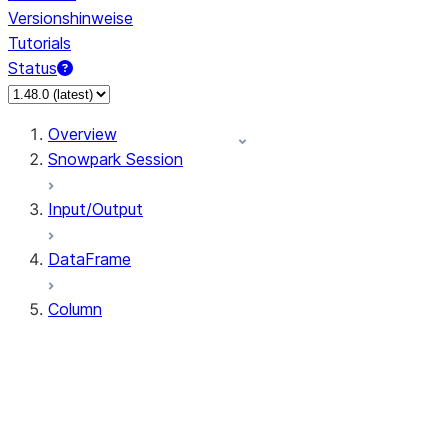
Versionshinweise
Tutorials
Status
Overview
Snowpark Session
Input/Output
DataFrame
Column
Column
CaseExpr
Column.alias
Column.as_