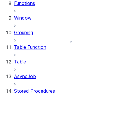
Functions
Window
Grouping
Table Function
Table
AsyncJob
Stored Procedures
stored_procedure.StoredProcedure
stored_procedure.StoredProcedureRegistr
stored_procedure.StoredProcedureRegistra
stored_procedure.StoredProcedureRegistrat