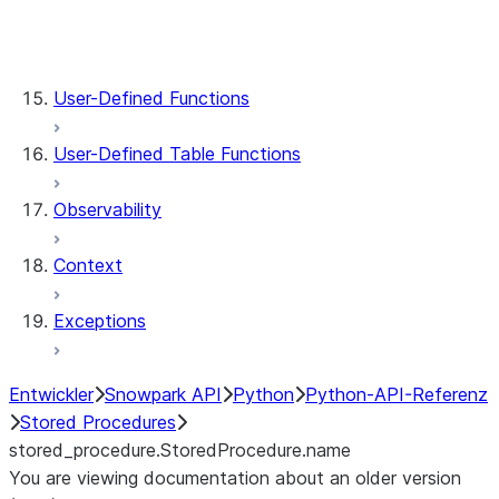
stored_procedure.StoredProcedureRegistrat
stored_procedure.StoredProcedure.func
stored_procedure.StoredProcedure.name
User-Defined Functions
User-Defined Table Functions
Observability
Context
Exceptions
Entwickler
Snowpark API
Python
Python-API-Referenz
Stored Procedures
stored_procedure.StoredProcedure.name
You are viewing documentation about an older version