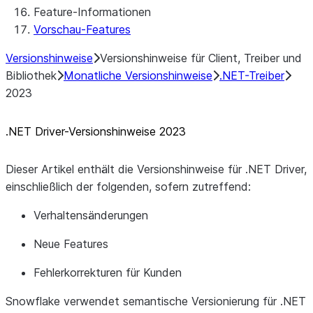
Feature-Informationen
Natives SDK für Java Bibliothek-
Vorschau-Features
Konnektoren
Natives SDK für Java Test-Bibliothek-
Versionshinweise
Versionshinweise für Client, Treiber und
Konnektoren
Bibliothek
Monatliche Versionshinweise
.NET-Treiber
Natives SDK für Java Template-
2023
Konnektoren
Natives SDK – Beispiel Java GitHub-
.NET Driver-Versionshinweise 2023
Konnektor
Dieser Artikel enthält die Versionshinweise für .NET Driver,
einschließlich der folgenden, sofern zutreffend:
Verhaltensänderungen
Neue Features
Fehlerkorrekturen für Kunden
Snowflake verwendet semantische Versionierung für .NET