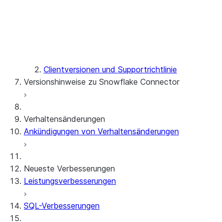
SnowSQL
SQLAlchemy
Clientversionen und Supportrichtlinie
Versionshinweise zu Snowflake Connector
Snowflake Connector für Google Analytics
Verhaltensänderungen
Raw Data
Ankündigungen von Verhaltensänderungen
Snowflake Connector für Google Analytics
Aggregate Data
Snowflake Connector für ServiceNow V2
Neueste Verbesserungen
Snowflake Connector für MySQL
Leistungsverbesserungen
Snowflake Connector für PostgreSQL
Snowflake Connector für Sharepoint
SQL-Verbesserungen
Natives SDK für Konnektoren