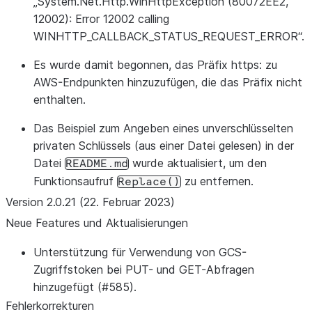
„System.Net.Http.WinHttpException (80072EE2,
12002): Error 12002 calling
WINHTTP_CALLBACK_STATUS_REQUEST_ERROR“.
Es wurde damit begonnen, das Präfix
https:
zu
AWS-Endpunkten hinzuzufügen, die das Präfix nicht
enthalten.
Das Beispiel zum
Angeben eines unverschlüsselten
privaten Schlüssels (aus einer Datei gelesen)
in der
Datei
wurde aktualisiert, um den
README.md
Funktionsaufruf
zu entfernen.
Replace()
Version 2.0.21 (22. Februar 2023)
Neue Features und Aktualisierungen
Unterstützung für Verwendung von GCS-
Zugriffstoken bei PUT- und GET-Abfragen
hinzugefügt (#585).
Fehlerkorrekturen