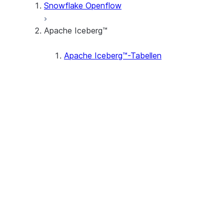
Snowflake Openflow
Apache Iceberg™
Apache Iceberg™-Tabellen
Speicher
Metadaten und Speicher
Transaktionen
Datentypen
Apache Iceberg™ V3 support (P
Tutorials
Tutorial: Erstellen Sie Ihre erst
Tutorial: Set Up Bidirectional A
Verwenden von Apache Iceberg
Best Practices
Managing external volumes