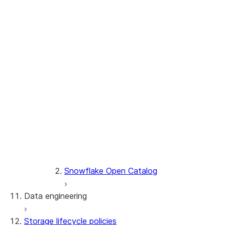
Objektspeicher
Snowflake Postgres
Automatische Aktualisierung
Tabelle erstellen
Daten laden
Tabellen verwalten
Konvertieren einer Tabelle
Use an external query engine
Snowflake Open Catalog
Snowflake-Katalog SDK
Snowflake Open Catalog
Data engineering
Storage lifecycle policies
Laden von Daten