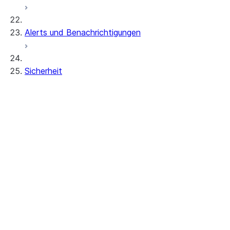
Alerts und Benachrichtigungen
Sicherheit
Authentifizierung
Overview of authentication
Authentifizierungsrichtlinien
Mehrstufige Authentifizierung (MFA)
Verbundauthentifizierung und SSO
Authentifizierung und Rotation von Schlüs
Programmatische Zugangstoken