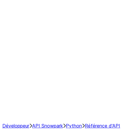
modin.pandas.Rolling.min
modin.pandas.Rolling.quantile
modin.pandas.Rolling.rank
modin.pandas.Rolling.sem
modin.pandas.Rolling.skew
modin.pandas.Rolling.std
modin.pandas.Rolling.sum
modin.pandas.Rolling.var
GroupBy
Resampling
NumPy Interoperability
Performance Recommendations
Développeur
API Snowpark
Python
Référence d'API