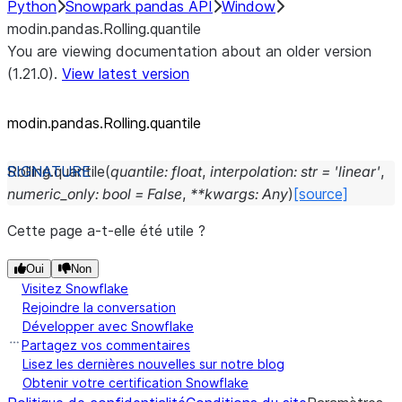
Python
Snowpark pandas API
Window
modin.pandas.Rolling.quantile
You are viewing documentation about an older version
(1.21.0).
View latest version
modin.pandas.Rolling.quantile
Rolling.
quantile
(
quantile
:
float
,
interpolation
:
str
=
'linear'
,
numeric_only
:
bool
=
False
,
**
kwargs
:
Any
)
[source]
Cette page a-t-elle été utile ?
Oui
Non
Visitez Snowflake
Rejoindre la conversation
Développer avec Snowflake
Partagez vos commentaires
Lisez les dernières nouvelles sur notre blog
Obtenir votre certification Snowflake