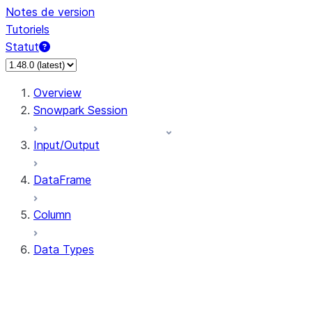
Notes de version
Tutoriels
Statut
Overview
Snowpark Session
Input/Output
DataFrame
Column
Data Types
types.ArrayType
types.BinaryType