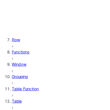
types.StructField
types.StructType
types.TimeType
types.TimestampType
types.Variant
types.VariantType
Row
Functions
Window
Grouping
Table Function
Table