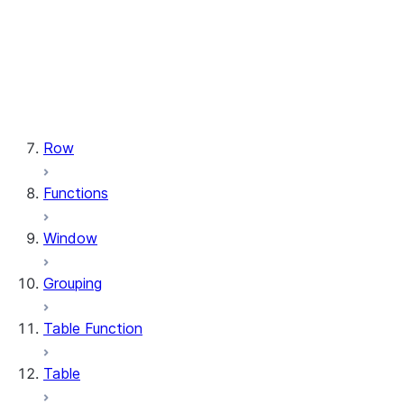
types.StructField
types.StructType
types.TimeType
types.TimestampType
types.Variant
types.VariantType
Row
Functions
Window
Grouping
Table Function
Table