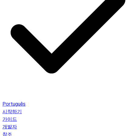
Português
시작하기
가이드
개발자
참조