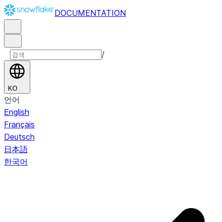
DOCUMENTATION
/
KO
언어
English
Français
Deutsch
日本語
한국어