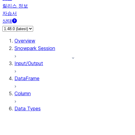
릴리스 정보
자습서
상태
Overview
Snowpark Session
Input/Output
DataFrame
Column
Data Types
types.ArrayType
types.BinaryType