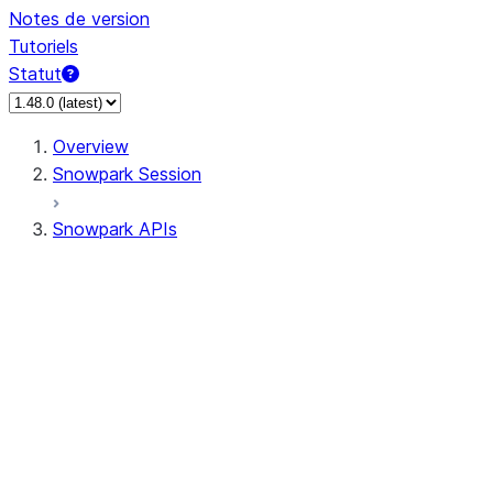
Notes de version
Tutoriels
Statut
Overview
Snowpark Session
Snowpark APIs
Input/Output
DataFrame
Column
Data Types