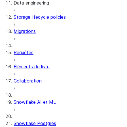
Data engineering
Snowflake Openflow
Storage lifecycle policies
Apache Iceberg™
Chargement des données
Migrations
Tables dynamiques
Tables Apache Iceberg™
Streams and tasks
Snowflake Open Catalog
Requêtes
Row timestamps
Éléments de liste
DCM Projects
Collaboration
Projets dbt sur Snowflake
Déchargement des données
Snowflake AI et ML
Snowflake Postgres