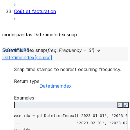
Coût et facturation
modin.pandas.DatetimeIndex.snap
DatetimeIndex.
snap
(
freq
:
Frequency
=
'S'
)
→
DatetimeIndex
[source]
Snap time stamps to nearest occurring frequency.
Return type
DatetimeIndex
Examples
Copy
E
>>> 
idx
=
pd
.
DatetimeIndex
([
'2023-01-01'
,
'2023-01
... 
'2023-02-01'
,
'2023-02-