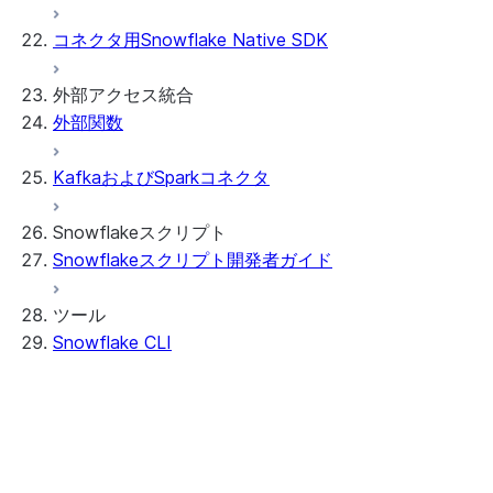
Streamlit object management
Getting started with Streamlit in Snowflak
コネクタ用Snowflake Native SDK
Example: Build a personalized data dashbo
App development
Example: Build a form that writes to Snow
Billing considerations
外部アクセス統合
Security considerations
外部関数
Migrations and upgrades
Privilege requirements
Create your app
所有者の権利の理解
Edit your app
KafkaおよびSparkコネクタ
機能
PrivateLink
Manage your app
Identify your app type
Delete your app
Migrate to a container runtime
Snowflakeスクリプト
制限事項とライブラリの変更
Migrate from ROOT_LOCATION
外部アクセス
Snowflakeスクリプト開発者ガイド
Troubleshooting Streamlit in Snowflake
Runtime environments
Git統合
Streamlitオープンソースライブラリのドキュメン
Dependency management
Restricted caller's rights
ツール
File organization
ログおよびトレース
Snowflake CLI
Secrets and configuration
Row access policies
Personalization with user information
Sharing Streamlit in Snowflake apps
Sleep timer
概要
Snowflake CLIのインストール
Snowflake CLI の構成と Snowflake への接