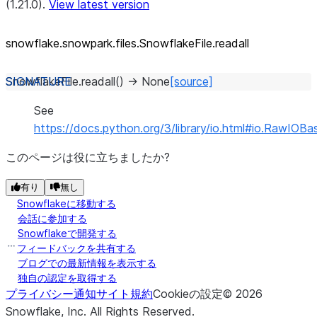
(1.21.0).
View latest version
snowflake.snowpark.files.SnowflakeFile.readall
SnowflakeFile.
readall
(
)
→
None
[source]
See
https://docs.python.org/3/library/io.html#io.RawIOBas
このページは役に立ちましたか?
有り
無し
Snowflakeに移動する
会話に参加する
Snowflakeで開発する
フィードバックを共有する
ブログでの最新情報を表示する
独自の認定を取得する
プライバシー通知
サイト規約
Cookieの設定
©
2026
Snowflake, Inc.
All Rights Reserved
.