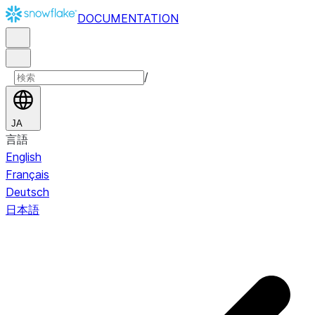
DOCUMENTATION
/
JA
言語
English
Français
Deutsch
日本語