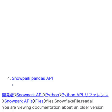
files.SnowflakeFile.readinto1
files.SnowflakeFile.seek
files.SnowflakeFile.seekable
files.SnowflakeFile.tell
LINEAGE
Context
Exceptions
Testing
Snowpark pandas API
開発者
Snowpark API
Python
Python API リファレンス
Snowpark APIs
Files
files.SnowflakeFile.readall
You are viewing documentation about an older version