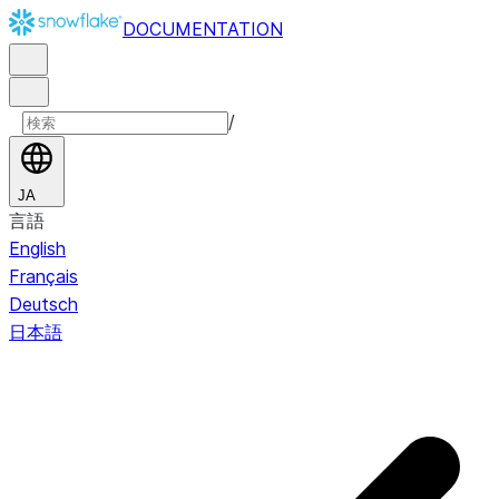
DOCUMENTATION
/
JA
言語
English
Français
Deutsch
日本語