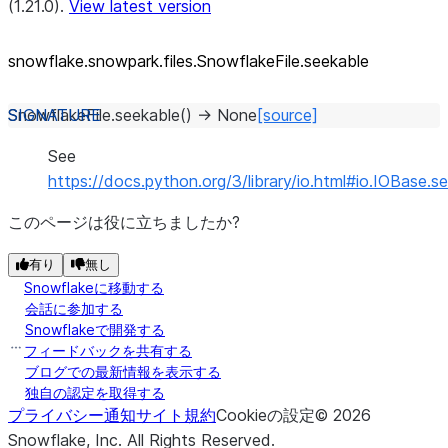
(1.21.0).
View latest version
snowflake.snowpark.files.SnowflakeFile.seekable
SnowflakeFile.
seekable
(
)
→
None
[source]
See
https://docs.python.org/3/library/io.html#io.IOBase.s
このページは役に立ちましたか?
有り
無し
Snowflakeに移動する
会話に参加する
Snowflakeで開発する
フィードバックを共有する
ブログでの最新情報を表示する
独自の認定を取得する
プライバシー通知
サイト規約
Cookieの設定
©
2026
Snowflake, Inc.
All Rights Reserved
.