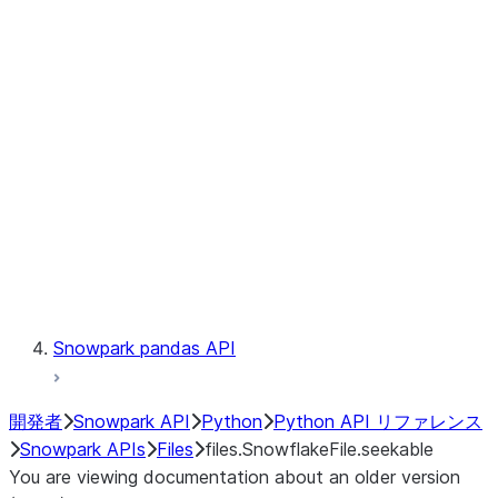
files.SnowflakeFile.readinto1
files.SnowflakeFile.seek
files.SnowflakeFile.seekable
files.SnowflakeFile.tell
LINEAGE
Context
Exceptions
Testing
Snowpark pandas API
開発者
Snowpark API
Python
Python API リファレンス
Snowpark APIs
Files
files.SnowflakeFile.seekable
You are viewing documentation about an older version