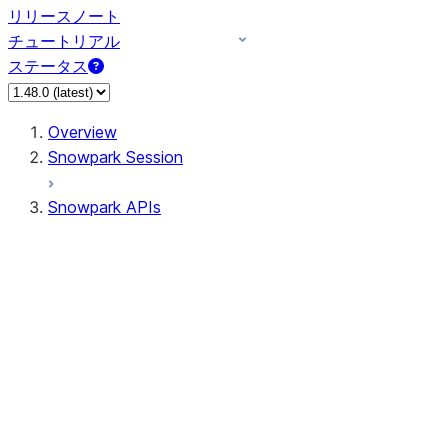
リリースノート
チュートリアル
ステータス
Overview
Snowpark Session
Snowpark APIs
Input/Output
DataFrame
Column
Data Types