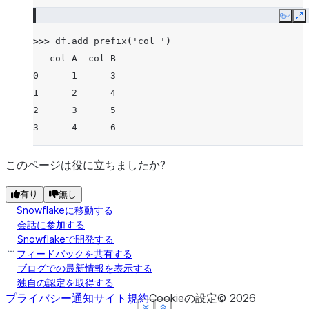
Copy
E
>>> 
df
.
add_prefix
(
'col_'
)
   col_A  col_B
0      1      3
1      2      4
2      3      5
3      4      6
このページは役に立ちましたか?
有り
無し
Snowflakeに移動する
会話に参加する
Snowflakeで開発する
フィードバックを共有する
ブログでの最新情報を表示する
独自の認定を取得する
プライバシー通知
サイト規約
Cookieの設定
©
2026