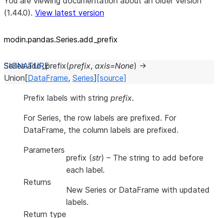
You are viewing documentation about an older version
(1.44.0).
View latest version
modin.pandas.Series.add_
prefix
Series.
add_prefix
(
prefix
,
axis
=
None
)
→
Union
[
DataFrame
,
Series
]
[source]
Prefix labels with string
prefix
.
For Series, the row labels are prefixed. For
DataFrame, the column labels are prefixed.
Parameters
prefix
(
str
) – The string to add before
each label.
Returns
New Series or DataFrame with updated
labels.
Return type