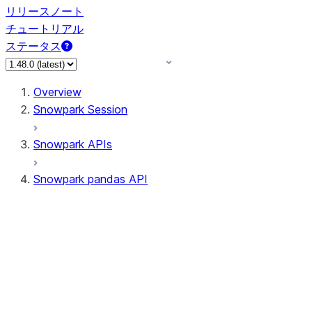
リリースノート
チュートリアル
ステータス
Overview
Snowpark Session
Snowpark APIs
Snowpark pandas API
All supported APIs
Session
Input/Output