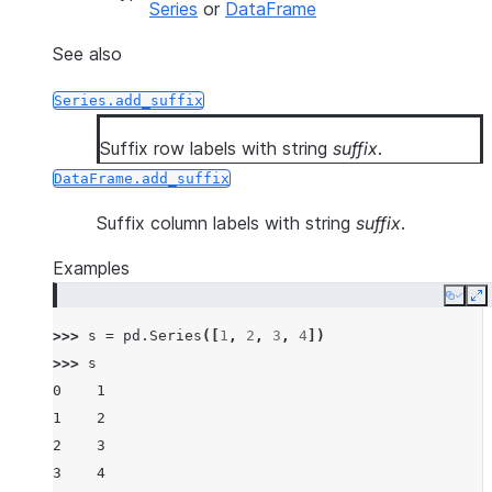
Series
or
DataFrame
See also
Series.add_suffix
Suffix row labels with string
suffix
.
DataFrame.add_suffix
Suffix column labels with string
suffix
.
Examples
Copy
E
>>> 
s
=
pd
.
Series
([
1
,
2
,
3
,
4
])
>>> 
s
0    1
1    2
2    3
3    4