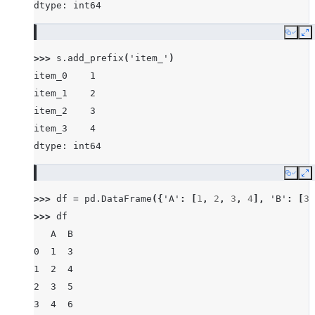
dtype: int64
Copy
E
>>> 
s
.
add_prefix
(
'item_'
)
item_0    1
item_1    2
item_2    3
item_3    4
dtype: int64
Copy
E
>>> 
df
=
pd
.
DataFrame
({
'A'
:
[
1
,
2
,
3
,
4
],
'B'
:
[
3
,
>>> 
df
   A  B
0  1  3
1  2  4
2  3  5
3  4  6