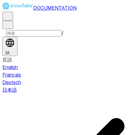
DOCUMENTATION
/
JA
言語
English
Français
Deutsch
日本語