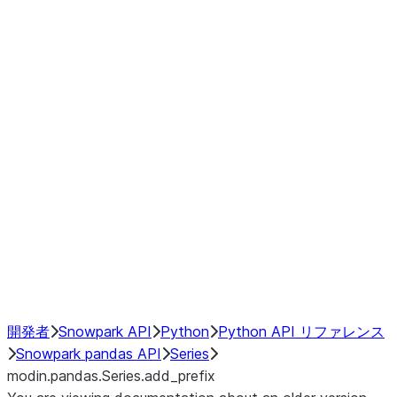
Window
GroupBy
Resampling
Interoperability with third party libraries
Hybrid Execution
NumPy Interoperability
Performance Recommendations
開発者
Snowpark API
Python
Python API リファレンス
Snowpark pandas API
Series
modin.pandas.Series.add_prefix