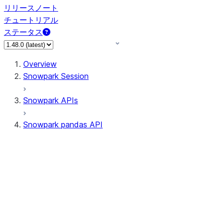
リリースノート
チュートリアル
ステータス
Overview
Snowpark Session
Snowpark APIs
Snowpark pandas API
All supported APIs
Session
Input/Output