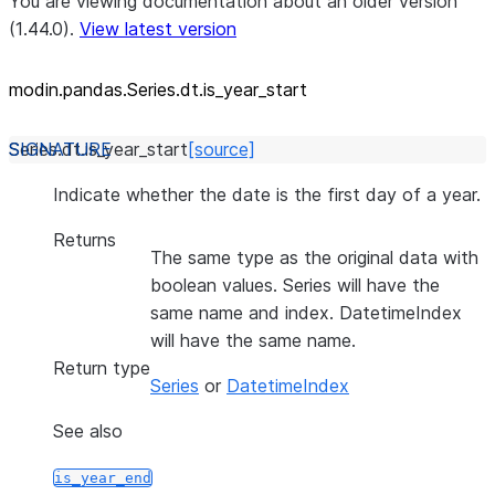
You are viewing documentation about an older version
(1.44.0).
View latest version
modin.pandas.Series.dt.is_
year_
start
Series.dt.
is_year_start
[source]
Indicate whether the date is the first day of a year.
Returns
The same type as the original data with
boolean values. Series will have the
same name and index. DatetimeIndex
will have the same name.
Return type
Series
or
DatetimeIndex
See also
is_year_end