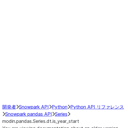
Window
GroupBy
Resampling
Interoperability with third party libraries
Hybrid Execution
NumPy Interoperability
Performance Recommendations
開発者
Snowpark API
Python
Python API リファレンス
Snowpark pandas API
Series
modin.pandas.Series.dt.is_year_start