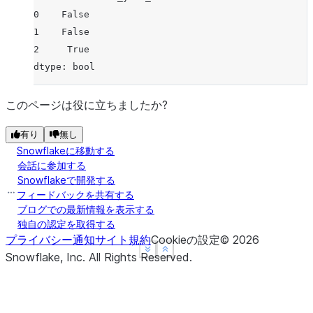
0    False
1    False
2     True
dtype: bool
このページは役に立ちましたか?
有り
無し
Snowflakeに移動する
会話に参加する
Snowflakeで開発する
フィードバックを共有する
ブログでの最新情報を表示する
独自の認定を取得する
プライバシー通知
サイト規約
Cookieの設定
©
2026
See more
See more
Show less
Show less
Snowflake, Inc.
All Rights Reserved
.