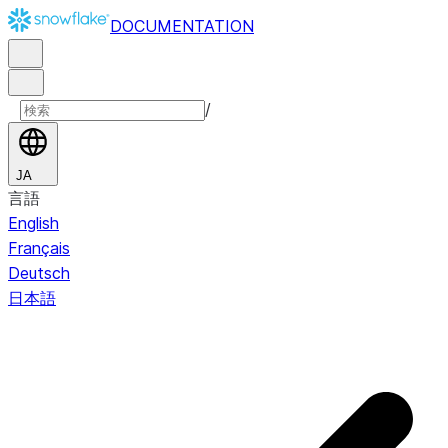
DOCUMENTATION
/
JA
言語
English
Français
Deutsch
日本語