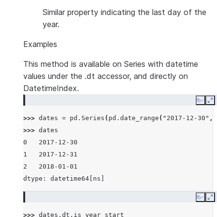
Similar property indicating the last day of the
year.
Examples
This method is available on Series with datetime
values under the .dt accessor, and directly on
DatetimeIndex.
Copy
E
>>> 
dates
=
pd
.
Series
(
pd
.
date_range
(
"2017-12-30"
,
>>> 
dates
0   2017-12-30
1   2017-12-31
2   2018-01-01
dtype: datetime64[ns]
Copy
E
>>> 
dates
.
dt
.
is_year_start