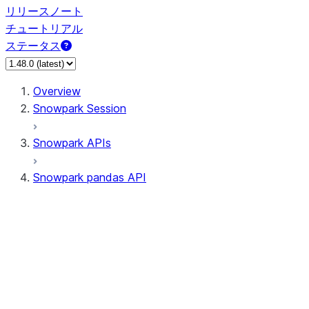
リリースノート
チュートリアル
ステータス
Overview
Snowpark Session
Snowpark APIs
Snowpark pandas API
All supported APIs
Session
Input/Output