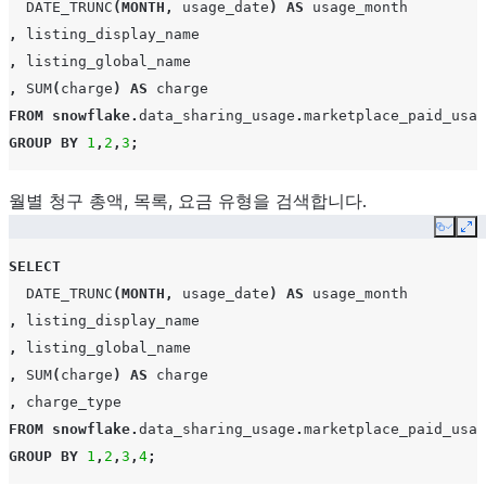
DATE_TRUNC
(
MONTH
,
usage_date
)
AS
usage_month
,
listing_display_name
GRAC
,
listing_global_name
번째 
,
SUM
(
charge
)
AS
charge
리가 
FROM
snowflake
.
data_sharing_usage
.
marketplace_paid_usag
VARI
GROUP
BY
1
,
2
,
3
;
MAX_
월별 청구 총액, 목록, 요금 유형을 검색합니다.
목록에
Copy
Ex
습니다
SELECT
NON_
DATE_TRUNC
(
MONTH
,
usage_date
)
AS
usage_month
다. 
,
listing_display_name
중 또
,
listing_global_name
에 대
,
SUM
(
charge
)
AS
charge
,
charge_type
MONE
FROM
snowflake
.
data_sharing_usage
.
marketplace_paid_usag
Billi
GROUP
BY
1
,
2
,
3
,
4
;
MAX_