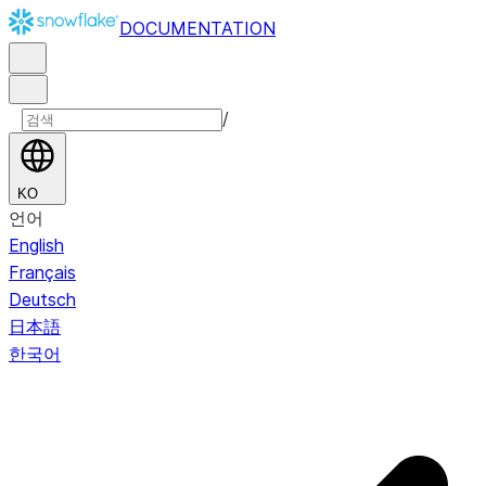
DOCUMENTATION
/
KO
언어
English
Français
Deutsch
日本語
한국어