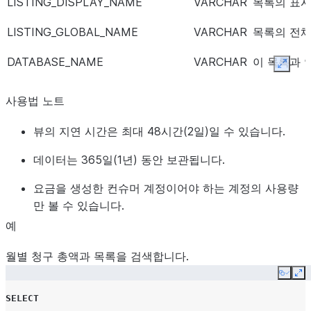
LISTING_DISPLAY_NAME
VARCHAR
목록의 표시
LISTING_GLOBAL_NAME
VARCHAR
목록의 전체
DATABASE_NAME
VARCHAR
이 목록과 
Expan
PO_NUMBER
VARCHAR
이 목록과 
사용법 노트
PRICING_PLAN
VARIANT
가격 계획의
뷰의 지연 시간은 최대 48시간(2일)일 수 있습니다.
대한 출력에
데이터는 365일(1년) 동안 보관됩니다.
CHARGE_TYPE
VARCHAR
평가된 요금
에 대한 자
요금을 생성한 컨슈머 계정이어야 하는 계정의 사용량
십시오.
만 볼 수 있습니다.
예
가능한 값은
월별 청구 총액과 목록을 검색합니다.
SAMP
에 실
Copy
Ex
SELECT
FIXE