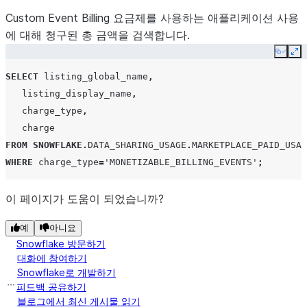
니다.
Custom Event Billing 요금제를 사용하는 애플리케이션 사용
에 도
에 대해 청구된 총 금액을 검색합니다.
Copy
Ex
추가적인 값
SELECT
listing_global_name
,
SPCS
listing_display_name
,
추가 
charge_type
,
charge
MAX_
FROM
SNOWFLAKE
.
DATA_SHARING_USAGE
.
MARKETPLACE_PAID_USAG
추가 
WHERE
charge_type
=
'MONETIZABLE_BILLING_EVENTS'
;
미 이
달했습
이 페이지가 도움이 되었습니까?
UNITS
VARCHAR
요금에 포함
예
아니요
니다.
Snowflake 방문하기
대화에 참여하기
UNIT_PRICE
DECIMAL
현재 기능:
Snowflake로 개발하기
은
입니다
0
피드백 공유하기
블로그에서 최신 게시물 읽기