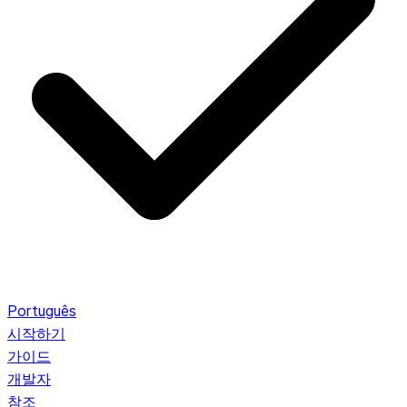
Português
시작하기
가이드
개발자
참조