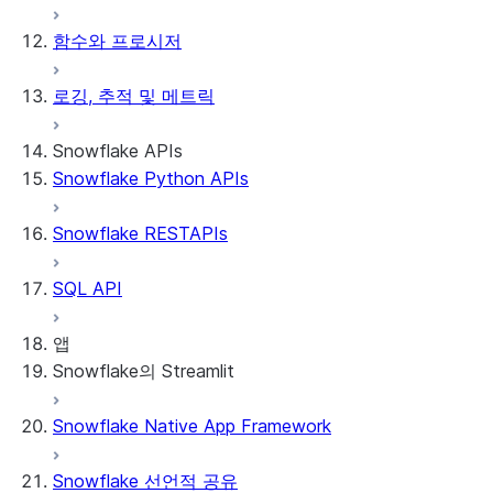
함수와 프로시저
로깅, 추적 및 메트릭
Snowflake APIs
Snowflake Python APIs
Snowflake RESTAPIs
SQL API
앱
Snowflake의 Streamlit
Snowflake Native App Framework
Snowflake의 Streamlit 정보
시작하기
Snowflake 선언적 공유