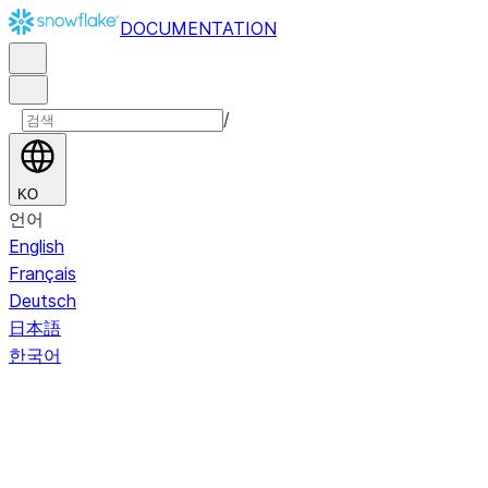
DOCUMENTATION
/
KO
언어
English
Français
Deutsch
日本語
한국어