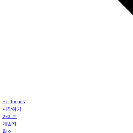
Português
시작하기
가이드
개발자
참조