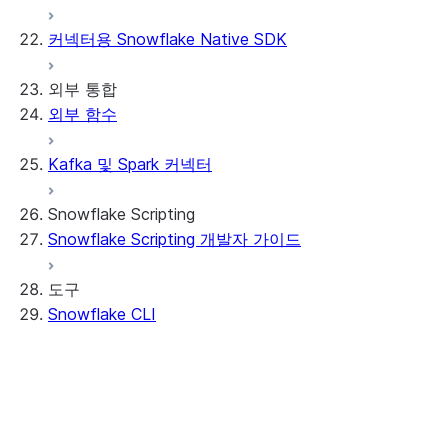
Streamlit object management
Getting started with Streamlit in Snowflak
커넥터용 Snowflake Native SDK
Example: Build a personalized data dashbo
App development
Example: Build a form that writes to Snow
Billing considerations
외부 통합
Security considerations
외부 함수
Migrations and upgrades
Privilege requirements
Create your app
소유자의 권리 이해하기
Edit your app
Kafka 및 Spark 커넥터
기능
PrivateLink
Manage your app
Identify your app type
Delete your app
Migrate to a container runtime
Snowflake Scripting
제한 사항 및 라이브러리 변경 사항
Migrate from ROOT_LOCATION
외부 액세스
Snowflake Scripting 개발자 가이드
Streamlit in Snowflake 문제 해결하기
Runtime environments
Git 통합
Streamlit 오픈 소스 라이브러리 설명서
Dependency management
Restricted caller's rights
도구
File organization
로깅 및 추적
Snowflake CLI
Secrets and configuration
Row access policies
Personalization with user information
Sharing Streamlit in Snowflake apps
Sleep timer
소개
Snowflake CLI 설치하기
Snowflake CLI 구성 및 Snowflake에 연결