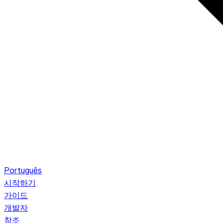
Português
시작하기
가이드
개발자
참조