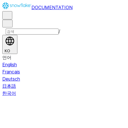
DOCUMENTATION
/
KO
언어
English
Français
Deutsch
日本語
한국어