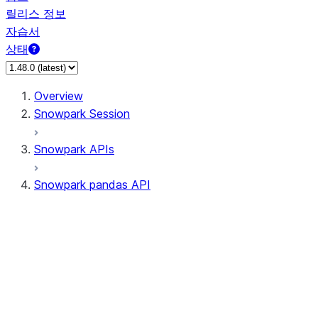
릴리스 정보
자습서
상태
Overview
Snowpark Session
Snowpark APIs
Snowpark pandas API
All supported APIs
Session
Input/Output