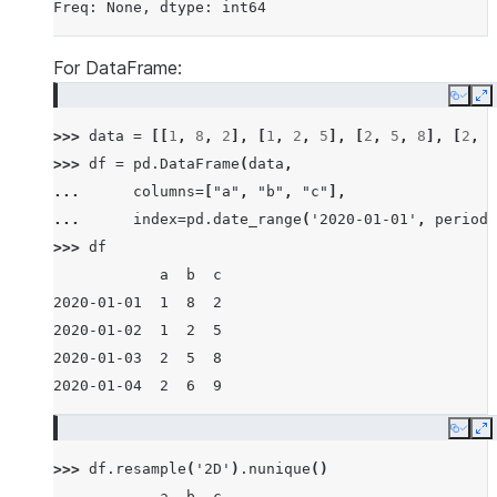
Freq: None, dtype: int64
For DataFrame:
Copy
E
>>> 
data
=
[[
1
,
8
,
2
],
[
1
,
2
,
5
],
[
2
,
5
,
8
],
[
2
,
6
>>> 
df
=
pd
.
DataFrame
(
data
,
... 
columns
=
[
"a"
,
"b"
,
"c"
],
... 
index
=
pd
.
date_range
(
'2020-01-01'
,
periods
>>> 
df
            a  b  c
2020-01-01  1  8  2
2020-01-02  1  2  5
2020-01-03  2  5  8
2020-01-04  2  6  9
Copy
E
>>> 
df
.
resample
(
'2D'
)
.
nunique
()
            a  b  c