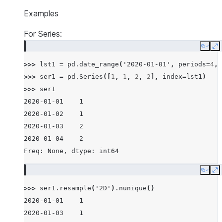
Examples
For Series:
Copy
E
>>> 
lst1
=
pd
.
date_range
(
'2020-01-01'
,
periods
=
4
,
>>> 
ser1
=
pd
.
Series
([
1
,
1
,
2
,
2
],
index
=
lst1
)
>>> 
ser1
2020-01-01    1
2020-01-02    1
2020-01-03    2
2020-01-04    2
Freq: None, dtype: int64
Copy
E
>>> 
ser1
.
resample
(
'2D'
)
.
nunique
()
2020-01-01    1
2020-01-03    1