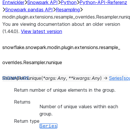
Entwickler
Snowpark API
Python
Python-API-Referenz
Snowpark pandas API
Resampling
modin.plugin.extensions.resample_overrides.Resampler.nuni
You are viewing documentation about an older version
(1.44.0).
View latest version
snowflake.snowpark.modin.plugin.extensions.resample_
overrides.Resampler.nunique
Resampler.
nunique
(
*
args
:
Any
,
**
kwargs
:
Any
)
→
Series
[so
Return number of unique elements in the group.
Returns
Number of unique values within each
group.
Return type
Series