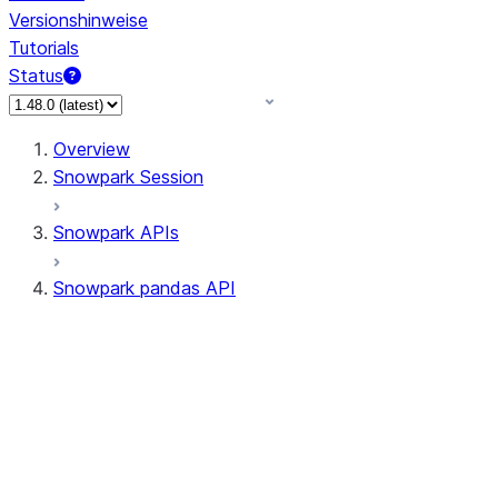
Versionshinweise
Tutorials
Status
Overview
Snowpark Session
Snowpark APIs
Snowpark pandas API
All supported APIs
Session
Input/Output