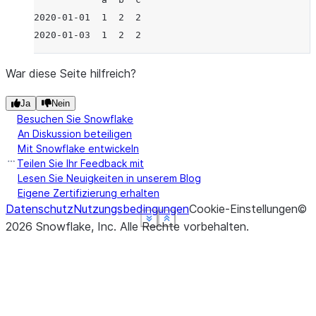
2020-01-01  1  2  2
2020-01-03  1  2  2
War diese Seite hilfreich?
Ja
Nein
Besuchen Sie Snowflake
An Diskussion beteiligen
Mit Snowflake entwickeln
Teilen Sie Ihr Feedback mit
Lesen Sie Neuigkeiten in unserem Blog
Eigene Zertifizierung erhalten
Datenschutz
Nutzungsbedingungen
Cookie-Einstellungen
©
See more
See more
See more
See more
Show less
Show less
Show less
Show less
2026
Snowflake, Inc.
Alle Rechte vorbehalten
.