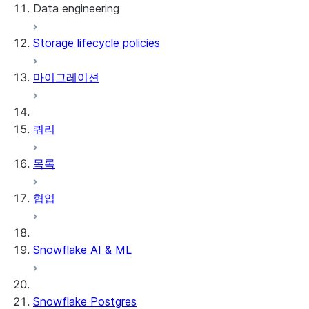
Data engineering
Snowflake Openflow
Storage lifecycle policies
Apache Iceberg™
데이터 로딩
마이그레이션
동적 테이블
Apache Iceberg™ 테이블
Streams and tasks
Snowflake Open Catalog
쿼리
Row timestamps
목록
DCM Projects
협업
Snowflake의 dbt 프로젝트
데이터 언로딩
Snowflake AI & ML
Snowflake Postgres