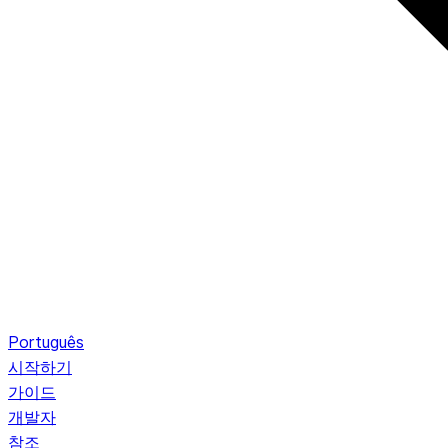
Português
시작하기
가이드
개발자
참조