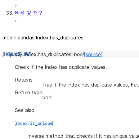
비용 및 청구
modin.pandas.Index.has_
duplicates
property
Index.
has_duplicates
:
bool
[source]
Check if the Index has duplicate values.
Returns
True if the index has duplicate values, Fal
Return type
bool
See also
Index.is_unique
Inverse method that checks if it has unique valu