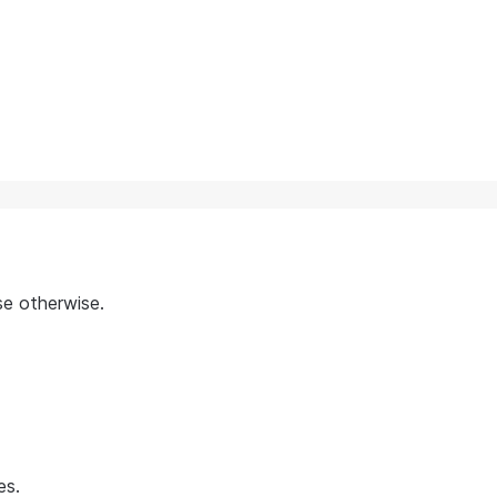
se otherwise.
es.