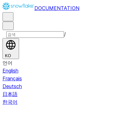
DOCUMENTATION
/
KO
언어
English
Français
Deutsch
日本語
한국어