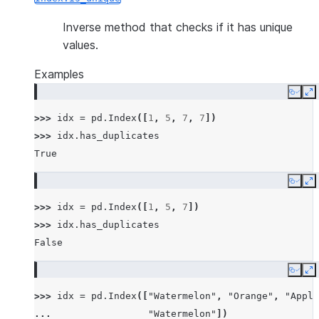
Inverse method that checks if it has unique
values.
Examples
Copy
E
>>> 
idx
=
pd
.
Index
([
1
,
5
,
7
,
7
])
>>> 
idx
.
has_duplicates
True
Copy
E
>>> 
idx
=
pd
.
Index
([
1
,
5
,
7
])
>>> 
idx
.
has_duplicates
False
Copy
E
>>> 
idx
=
pd
.
Index
([
"Watermelon"
,
"Orange"
,
"Apple
... 
"Watermelon"
])