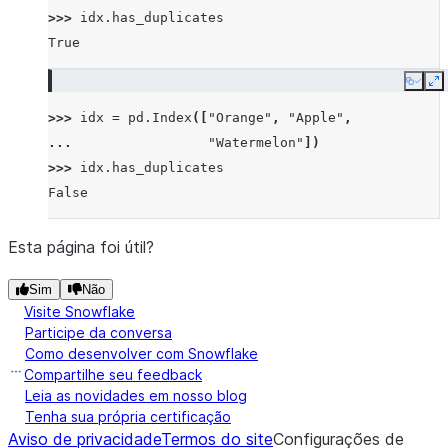
>>> 
idx
.
has_duplicates
True
Copy
E
>>> 
idx
=
pd
.
Index
([
"Orange"
,
"Apple"
,
... 
"Watermelon"
])
>>> 
idx
.
has_duplicates
False
Esta página foi útil?
Sim
Não
Visite Snowflake
Participe da conversa
Como desenvolver com Snowflake
Compartilhe seu feedback
Leia as novidades em nosso blog
Tenha sua própria certificação
Aviso de privacidade
Termos do site
Configurações de