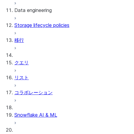
Data engineering
Snowflake Openflow
Storage lifecycle policies
Apache Iceberg™
データのロード
移行
動的テーブル
Apache Iceberg™ Tables
Streams and tasks
Snowflake Open Catalog
クエリ
Row timestamps
リスト
DCM Projects
コラボレーション
Snowflakeでのdbtプロジェクト
データのアンロード
Snowflake AI & ML