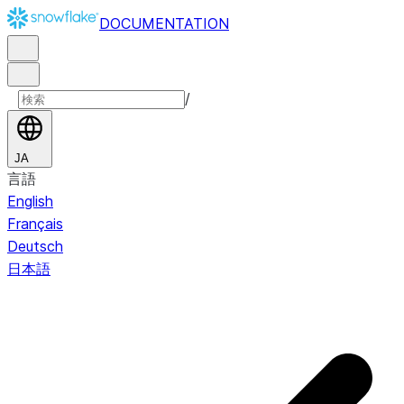
DOCUMENTATION
/
JA
言語
English
Français
Deutsch
日本語