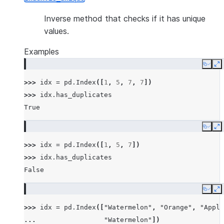
Inverse method that checks if it has unique
values.
Examples
Copy
E
>>> 
idx
=
pd
.
Index
([
1
,
5
,
7
,
7
])
>>> 
idx
.
has_duplicates
True
Copy
E
>>> 
idx
=
pd
.
Index
([
1
,
5
,
7
])
>>> 
idx
.
has_duplicates
False
Copy
E
>>> 
idx
=
pd
.
Index
([
"Watermelon"
,
"Orange"
,
"Apple
... 
"Watermelon"
])