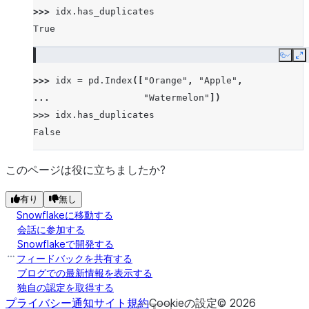
>>> 
idx
.
has_duplicates
True
Copy
E
>>> 
idx
=
pd
.
Index
([
"Orange"
,
"Apple"
,
... 
"Watermelon"
])
>>> 
idx
.
has_duplicates
False
このページは役に立ちましたか?
有り
無し
Snowflakeに移動する
会話に参加する
Snowflakeで開発する
フィードバックを共有する
ブログでの最新情報を表示する
独自の認定を取得する
プライバシー通知
サイト規約
Cookieの設定
©
2026