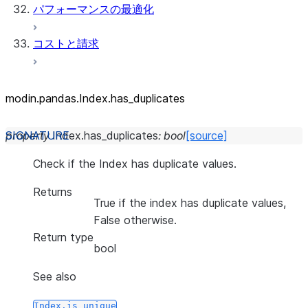
パフォーマンスの最適化
コストと請求
modin.pandas.Index.has_
duplicates
property
Index.
has_duplicates
:
bool
[source]
Check if the Index has duplicate values.
Returns
True if the index has duplicate values,
False otherwise.
Return type
bool
See also
Index.is_unique