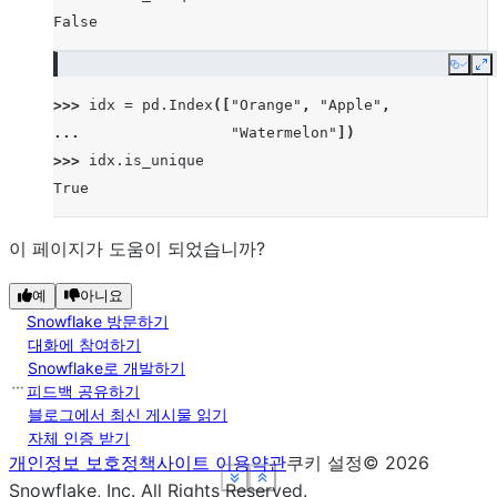
False
Copy
E
>>> 
idx
=
pd
.
Index
([
"Orange"
,
"Apple"
,
... 
"Watermelon"
])
>>> 
idx
.
is_unique
True
이 페이지가 도움이 되었습니까?
예
아니요
Snowflake 방문하기
대화에 참여하기
Snowflake로 개발하기
피드백 공유하기
블로그에서 최신 게시물 읽기
자체 인증 받기
개인정보 보호정책
사이트 이용약관
쿠키 설정
©
2026
See more
See more
See more
See more
Show less
Show less
Show less
Show less
Snowflake, Inc.
All Rights Reserved
.