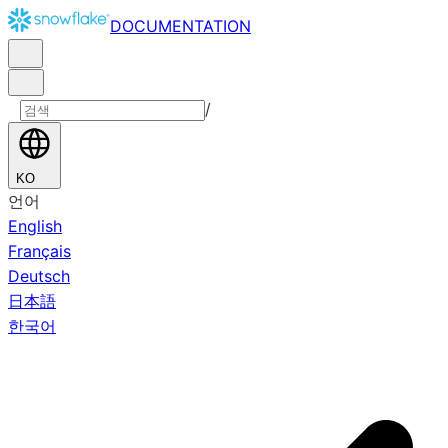
DOCUMENTATION
/
KO
언어
English
Français
Deutsch
日本語
한국어