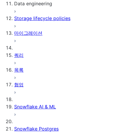
Data engineering
Snowflake Openflow
Storage lifecycle policies
Apache Iceberg™
데이터 로딩
마이그레이션
동적 테이블
Apache Iceberg™ 테이블
Streams and tasks
Snowflake Open Catalog
쿼리
Row timestamps
목록
DCM Projects
협업
Snowflake의 dbt 프로젝트
데이터 언로딩
Snowflake AI & ML
Snowflake Postgres