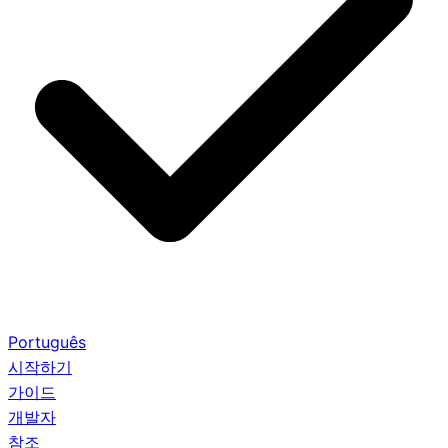
Português
시작하기
가이드
개발자
참조