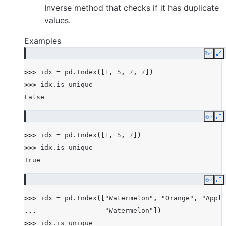
Inverse method that checks if it has duplicate
values.
Examples
Copy
E
>>> 
idx
=
pd
.
Index
([
1
,
5
,
7
,
7
])
>>> 
idx
.
is_unique
False
Copy
E
>>> 
idx
=
pd
.
Index
([
1
,
5
,
7
])
>>> 
idx
.
is_unique
True
Copy
E
>>> 
idx
=
pd
.
Index
([
"Watermelon"
,
"Orange"
,
"Apple
... 
"Watermelon"
])
>>> 
idx
.
is_unique