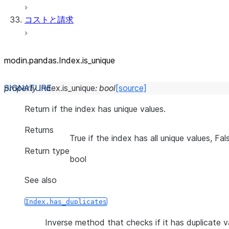
コストと請求
modin.pandas.Index.is_unique
property
Index.
is_unique
:
bool
[source]
Return if the index has unique values.
Returns
True if the index has all unique values, Fa
Return type
bool
See also
Index.has_duplicates
Inverse method that checks if it has duplicate v