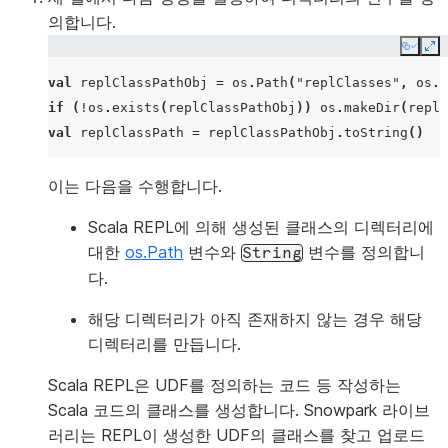
의합니다.
Copy
Ex
val
replClassPathObj
=
os
.
Path
(
"replClasses"
,
os
.
p
if
(
!
os
.
exists
(
replClassPathObj
))
os
.
makeDir
(
replC
val
replClassPath
=
replClassPathObj
.
toString
()
이는 다음을 수행합니다.
Scala REPL에 의해 생성된 클래스의 디렉터리에
대한
os.Path
변수와
변수를 정의합니
String
다.
해당 디렉터리가 아직 존재하지 않는 경우 해당
디렉터리를 만듭니다.
Scala REPL은 UDF를 정의하는 코드 등 작성하는
Scala 코드의 클래스를 생성합니다. Snowpark 라이브
러리는 REPL이 생성한 UDF의 클래스를 찾고 업로드