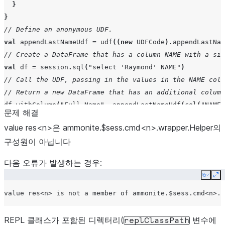
}
}
// Define an anonymous UDF.
val
appendLastNameUdf
=
udf
((
new
UDFCode
).
appendLastNam
// Create a DataFrame that has a column NAME with a sin
val
df
=
session
.
sql
(
"select 'Raymond' NAME"
)
// Call the UDF, passing in the values in the NAME colu
// Return a new DataFrame that has an additional column
df
.
withColumn
(
"Full Name"
,
appendLastNameUdf
(
col
(
"NAME"
문제 해결
value res<n>은 ammonite.$sess.cmd<n>.wrapper.Helper의
구성원이 아닙니다
다음 오류가 발생하는 경우:
Copy
Ex
REPL 클래스가 포함된 디렉터리(
변수에
replClassPath