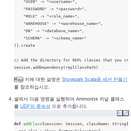
    "USER" -> "<username>",

    "PASSWORD" -> "<password>",

    "ROLE" -> "<role_name>",

    "WAREHOUSE" -> "<warehouse_name>",

    "DB" -> "<database_name>",

    "SCHEMA" -> "<schema_name>"

)).create

// Add the directory for REPL classes that you cre
session.addDependency(replClassPath)
키에 대한 설명은
Snowpark Scala용 세션 만들기
Map
를 참조하십시오.
셀에서 다음 명령을 실행하여 Ammonite 커널 클래스
를
UDF의 종속성
으로 추가합니다.
Copy
Ex
def
addClass
(
session
:
Session
,
className
:
String
):