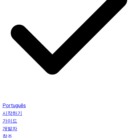
Português
시작하기
가이드
개발자
참조