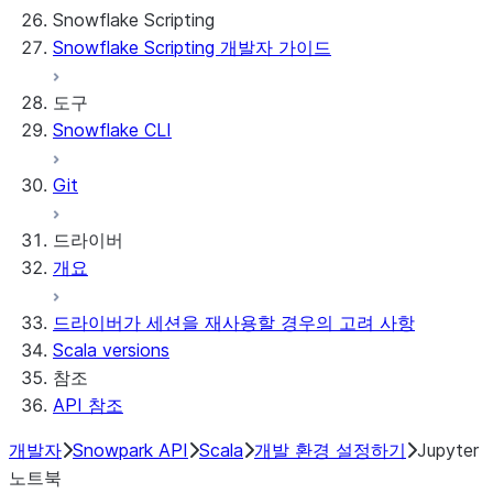
Snowflake Scripting
제한 사항 및 라이브러리 변경 사항
Migrate from ROOT_LOCATION
외부 액세스
Snowflake Scripting 개발자 가이드
Streamlit in Snowflake 문제 해결하기
Runtime environments
Git 통합
Streamlit 오픈 소스 라이브러리 설명서
Dependency management
Restricted caller's rights
도구
File organization
로깅 및 추적
Snowflake CLI
Secrets and configuration
Row access policies
Personalization with user information
Sharing Streamlit in Snowflake apps
Git
Sleep timer
드라이버
개요
드라이버가 세션을 재사용할 경우의 고려 사항
Scala versions
참조
API 참조
개발자
Snowpark API
Scala
개발 환경 설정하기
Jupyter
노트북