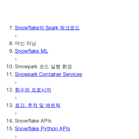
2.12
Scala API Reference - Scala
2.13 (Public Preview)
Snowflake의 Spark 워크로드
머신 러닝
Snowflake ML
Snowpark 코드 실행 환경
Snowpark Container Services
함수와 프로시저
로깅, 추적 및 메트릭
Snowflake APIs
Snowflake Python APIs