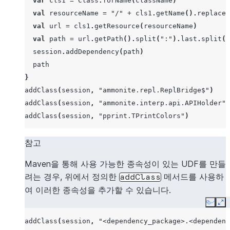
var
cls1
=
Class
.
forName
(
className
)
val
resourceName
=
"/"
+
cls1
.
getName
().
replace
(
val
url
=
cls1
.
getResource
(
resourceName
)
val
path
=
url
.
getPath
().
split
(
":"
).
last
.
split
(
"
session
.
addDependency
(
path
)
path
}
addClass
(
session
,
"ammonite.repl.ReplBridge$"
)
addClass
(
session
,
"ammonite.interp.api.APIHolder"
)
addClass
(
session
,
"pprint.TPrintColors"
)
참고
Maven을 통해 사용 가능한 종속성이 있는 UDF를 만들
려는 경우, 위에서 정의한
메서드를 사용하
addClass
여 이러한 종속성을 추가할 수 있습니다.
Copy
Ex
addClass
(
session
,
"<dependency_package>.<dependenc