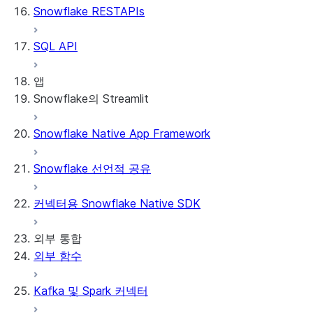
Snowflake RESTAPIs
SQL API
앱
Snowflake의 Streamlit
Snowflake Native App Framework
Snowflake의 Streamlit 정보
시작하기
Snowflake 선언적 공유
Streamlit object management
Getting started with Streamlit in
커넥터용 Snowflake Native SDK
Snowflake
App development
Example: Build a personalized data
Billing considerations
외부 통합
dashboard
Security considerations
외부 함수
Migrations and upgrades
Example: Build a form that writes to
Privilege requirements
Create your app
Snowflake
소유자의 권리 이해하기
Edit your app
Kafka 및 Spark 커넥터
기능
PrivateLink
Manage your app
Identify your app type
Delete your app
Migrate to a container runtime