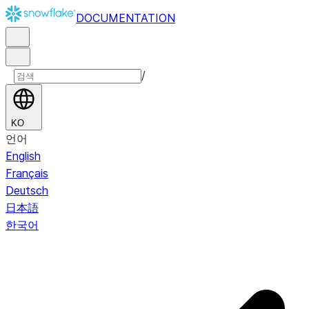
DOCUMENTATION
/
KO
언어
English
Français
Deutsch
日本語
한국어