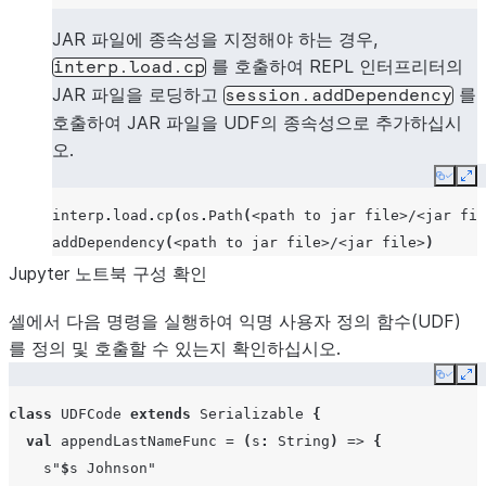
JAR 파일에 종속성을 지정해야 하는 경우,
를 호출하여 REPL 인터프리터의
interp.load.cp
JAR 파일을 로딩하고
를
session.addDependency
호출하여 JAR 파일을 UDF의 종속성으로 추가하십시
오.
Copy
Ex
interp
.
load
.
cp
(
os
.
Path
(
<
path
to
jar
file
>/<
jar
fil
addDependency
(
<
path
to
jar
file
>/<
jar
file
>
)
Jupyter 노트북 구성 확인
셀에서 다음 명령을 실행하여 익명 사용자 정의 함수(UDF)
를 정의 및 호출할 수 있는지 확인하십시오.
Copy
Ex
class
UDFCode
extends
Serializable
{
val
appendLastNameFunc
=
(
s
:
String
)
=>
{
s"
$
s
 Johnson"