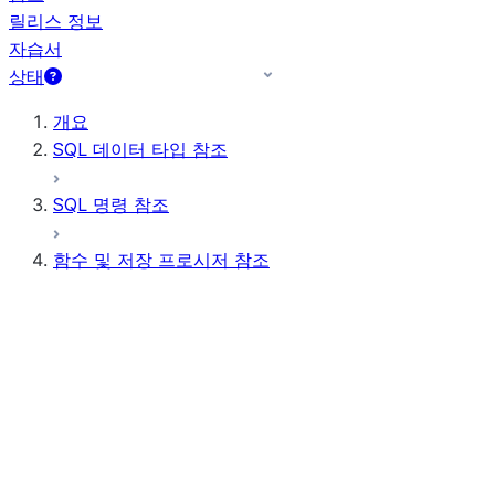
릴리스 정보
자습서
상태
개요
SQL 데이터 타입 참조
SQL 명령 참조
함수 및 저장 프로시저 참조
함수 요약
모든 함수(사전순)
집계
AI 함수
스칼라 함수