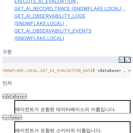
EXECUTE_AI_EVALUATION
,
GET_AI_RECORD_TRACE (SNOWFLAKE.LOCAL)
,
GET_AI_OBSERVABILITY_LOGS
(SNOWFLAKE.LOCAL)
,
GET_AI_OBSERVABILITY_EVENTS
(SNOWFLAKE.LOCAL)
구문
Copy
Ex
SNOWFLAKE.LOCAL.GET_AI_EVALUATION_DATA
(
<database>
,
<s
인자
database
에이전트가 포함된 데이터베이스의 이름입니다.
schema
에이전트가 포함된 스키마의 이름입니다.