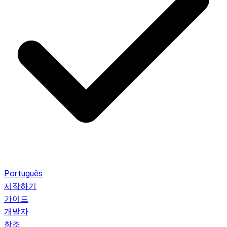
Português
시작하기
가이드
개발자
참조