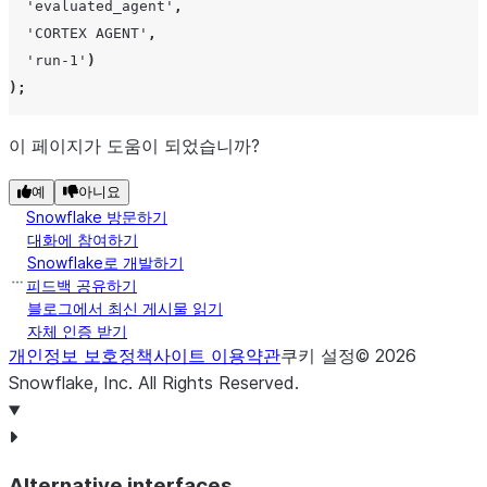
or
'evaluated_agent'
,
코드
'CORTEX AGENT'
,
평가
'run-1'
)
점수
);
pr
이 페이지가 도움이 되었습니까?
판단
가 
예
아니요
다.
Snowflake 방문하기
대화에 참여하기
to
Snowflake로 개발하기
산에
피드백 공유하기
사용
블로그에서 최신 게시물 읽기
자체 인증 받기
다.
개인정보 보호정책
사이트 이용약관
쿠키 설정
©
2026
Snowflake, Inc.
All Rights Reserved
.
TOTAL_INPUT_TOKENS
INT
입력 쿼리를 처
입니다.
TOTAL_OUTPUT_TOKENS
INT
Cortex Ag
Alternative interfaces