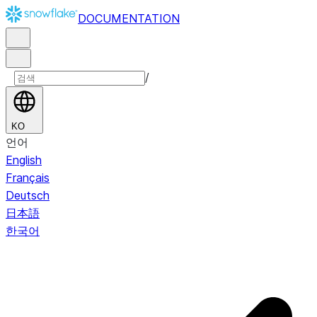
DOCUMENTATION
/
KO
언어
English
Français
Deutsch
日本語
한국어