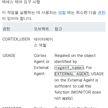
액세스 제어 요구 사항
ERROR
VARCHAR
요청 중에 발생
이 작업을 실행하는 데 사용되는
GROUND_TRUTH
VARCHAR
역할
에는 최소한 다음
The ground tru
권한
이 있어야 합니다.
evaluate this 
This column h
권한
오브젝트
참고
dataset’s groun
string. For ho
CORTEX_USER
데이터베이
custom metrics
스 역할
notes under
평
USAGE
Cortex
Required on the object
METRIC_NAME
VARCHAR
이 레코드에 대
Agent or
identified by
External
. For
agent_name
EVAL_AGG_SCORE
NUMBER
이 레코드에 할
Agent
, USAGE
EXTERNAL
AGENT
METRIC_TYPE
VARCHAR
평가 중인 메트
on the External Agent is
트릭의 경우 
sufficient to call this
지정 메트릭의
function (MONITOR does
not apply).
METRIC_STATUS
VARIANT
이 레코드에 대