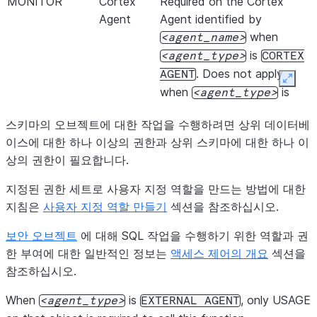
한 정보가 포함
MONITOR
Cortex
Required on the Cortex
있습니다.
Agent
Agent identified by
when
agent_name
status
is
agent_type
CORTEX
입니다.
. Does not apply
AGENT
Expan
when
is
agent_type
messag
.
EXTERNAL
AGENT
HTTP 
스키마의 오브젝트에 대한 작업을 수행하려면 상위 데이터베
이스에 대한 하나 이상의 권한과 상위 스키마에 대한 하나 이
METRIC_CALLS
ARRAY
계산된 메트릭에
상의 권한이 필요합니다.
값의 배열입니다
지정된 권한 세트로 사용자 지정 역할을 만드는 방법에 대한
기준, 메트릭 
지침은
사용자 지정 역할 만들기
섹션을 참조하십시오.
포함됩니다. 각
보안 오브젝트
에 대해 SQL 작업을 수행하기 위한 역할과 권
criter
한 부여에 대한 일반적인 정보는
액세스 제어의 개요
섹션을
기 위해 
참조하십시오.
입니다.
When
is
, only USAGE
agent_type
EXTERNAL
AGENT
explan