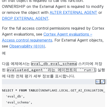
on that object is required to call this function.
유에 대한
OWNERSHIP on the External Agent is required to modify
full_m
or remove the object with
ALTER EXTERNAL AGENT
or
른 이 메
DROP EXTERNAL AGENT
.
이터와 정
For the full access control permissions required by Cortex
입니다. 
Agent evaluations, see
Cortex Agent evaluations –
다.
Access control requirements
. For External Agent objects,
co
see
Observability 데이터
.
이 
예
대해
출력
다음 예제에서는
스키마에 저장
eval_db.eval_schema
된
실행
evaluated_agent``라는
에이전트의
``run-1
no
에 대한 전체 평가 세부 정보를 표시합니다.
원래
Copy
Ex
1.
SELECT
*
FROM
TABLE
(
SNOWFLAKE.LOCAL.GET_AI_EVALUATION_D
으며
'eval_db'
,
리까
'eval_schema'
,