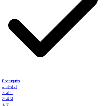
Português
시작하기
가이드
개발자
참조