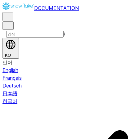
DOCUMENTATION
/
KO
언어
English
Français
Deutsch
日本語
한국어