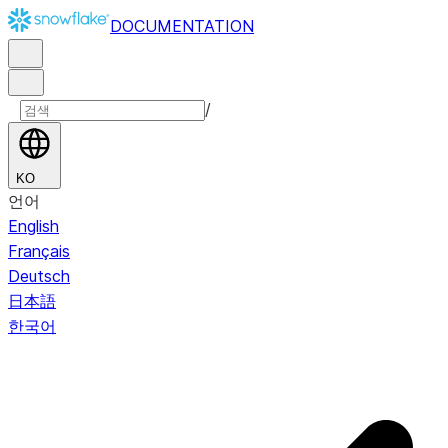
DOCUMENTATION
/
KO
언어
English
Français
Deutsch
日本語
한국어