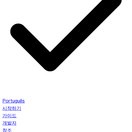
Português
시작하기
가이드
개발자
참조