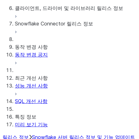
2015년부터 2022년까지의 릴리스 정보
클라이언트, 드라이버 및 라이브러리 릴리스 정보
Snowflake Connector 릴리스 정보
월간 릴리스 정보
클라이언트 버전 및 지원 정책
Google Analytics Raw Data용 Snowflake 커넥
동작 변경 사항
터
동작 변경 공지
Google Analytics Aggregate Data용 Snowflake
커넥터
ServiceNow V2용 Snowflake Connector
최근 개선 사항
Snowflake Connector for MySQL
성능 개선 사항
Snowflake Connector for PostgreSQL
Snowflake Connector for Sharepoint
SQL 개선 사항
Connector용 Native SDK
특징 정보
Connector용 Native SDK Java 라이브러
미리 보기 기능
리
Connector용 Native SDK Java 테스트 라
릴리스 정보
Snowflake 서버 릴리스 정보 및 기능 업데이트