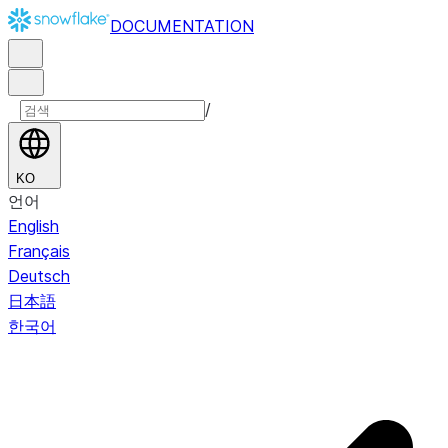
DOCUMENTATION
/
KO
언어
English
Français
Deutsch
日本語
한국어