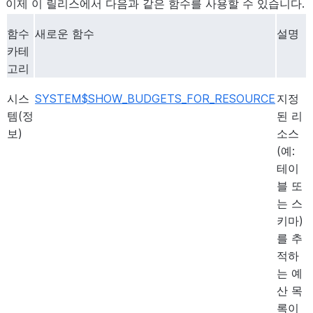
이제 이 릴리스에서 다음과 같은 함수를 사용할 수 있습니다.
함수
새로운 함수
설명
카테
고리
시스
SYSTEM$SHOW_BUDGETS_FOR_RESOURCE
지정
템(정
된 리
보)
소스
(예:
테이
블 또
는 스
키마)
를 추
적하
는 예
산 목
록이