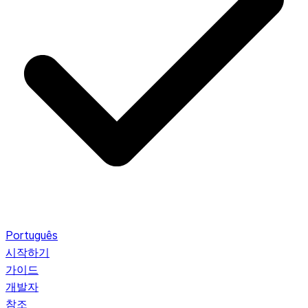
Português
시작하기
가이드
개발자
참조