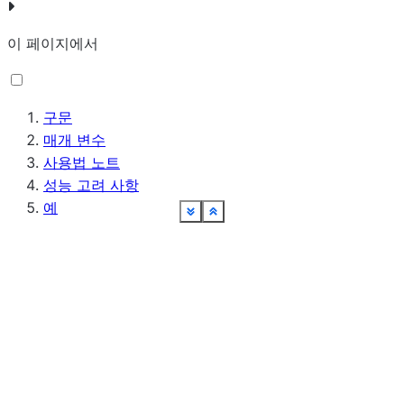
이 페이지에서
구문
매개 변수
사용법 노트
성능 고려 사항
예
See more
See more
See more
See more
See more
See more
See more
See more
See more
See more
See more
See more
See more
See more
Show less
Show less
Show less
Show less
Show less
Show less
Show less
Show less
Show less
Show less
Show less
Show less
Show less
Show less