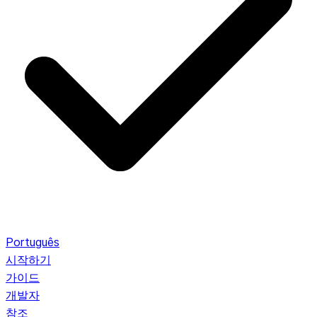
Português
시작하기
가이드
개발자
참조