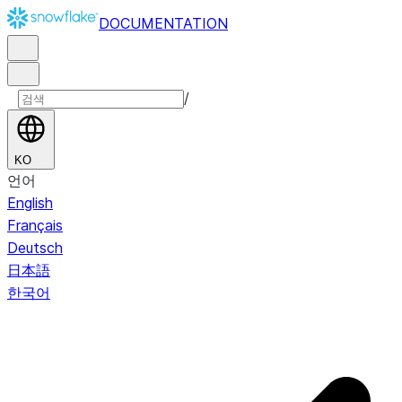
DOCUMENTATION
/
KO
언어
English
Français
Deutsch
日本語
한국어