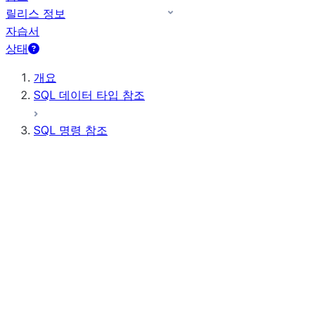
릴리스 정보
자습서
상태
개요
SQL 데이터 타입 참조
SQL 명령 참조
쿼리 구문
SELECT
WITH
TOP <n>
INTO
FROM
AT
BEFORE