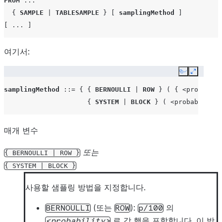
FROM
...
{
SAMPLE
|
TABLESAMPLE
}
[
samplingMethod
]
[
...
]
여기서:
Copy
Expand
samplingMethod
::=
{
{
BERNOULLI
|
ROW
}
(
{
<probabili
{
SYSTEM
|
BLOCK
}
(
<probability>
매개 변수
또는
{
BERNOULLI
|
ROW
}
{
SYSTEM
|
BLOCK
}
사용할 샘플링 방법을 지정합니다.
(또는
):
의
BERNOULLI
ROW
p/100
로 각 행을 포함합니다. 이 방
probability