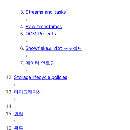
시작하기
제한 사항
Streams and tasks
동적 테이블 수동 새로 고침
건너뛰거나 느리거나 실패한 새
Decoupling pipelines with
로 고침 문제 해결하기
Row timestamps
refresh boundaries
일반적인 새로 고침 문제 진단하
DCM Projects
기
동적 테이블 디버깅하기
Snowflake의 dbt 프로젝트
데이터 언로딩
Storage lifecycle policies
마이그레이션
쿼리
목록