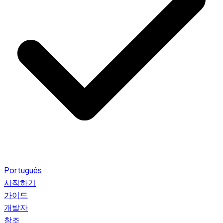
Português
시작하기
가이드
개발자
참조