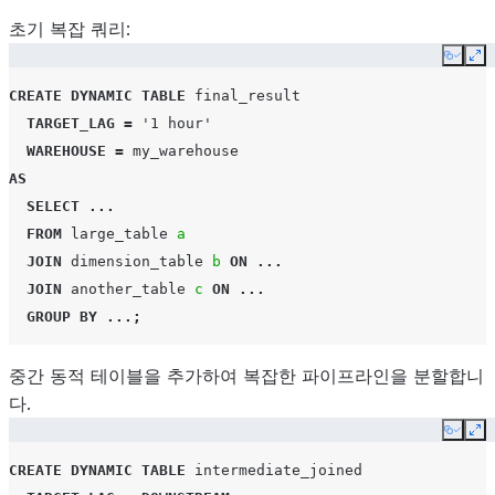
초기 복잡 쿼리:
Copy
Ex
CREATE
DYNAMIC TABLE
final_result
TARGET_LAG
=
'1 hour'
WAREHOUSE
=
my_warehouse
AS
SELECT
...
FROM
large_table
a
JOIN
dimension_table
b
ON
...
JOIN
another_table
c
ON
...
GROUP
BY
...;
중간 동적 테이블을 추가하여 복잡한 파이프라인을 분할합니
다.
Copy
Ex
CREATE
DYNAMIC TABLE
intermediate_joined