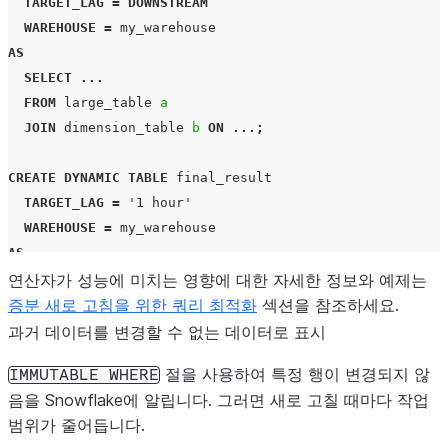
TARGET_LAG
=
DOWNSTREAM
WAREHOUSE
=
my_warehouse
AS
SELECT
...
FROM
large_table
a
JOIN
dimension_table
b
ON
...;
CREATE
DYNAMIC TABLE
final_result
TARGET_LAG
=
'1 hour'
WAREHOUSE
=
my_warehouse
AS
연산자가 성능에 미치는 영향에 대한 자세한 정보와 예제는
SELECT
...
증분 새로 고침을 위한 쿼리 최적화
FROM
intermediate_joined
섹션을 참조하세요.
JOIN
another_table
c
ON
...
과거 데이터를 변경할 수 없는 데이터로 표시
GROUP
BY
...;
절을 사용하여 특정 행이 변경되지 않
IMMUTABLE
WHERE
음을 Snowflake에 알립니다. 그러면 새로 고칠 때마다 작업
범위가 줄어듭니다.