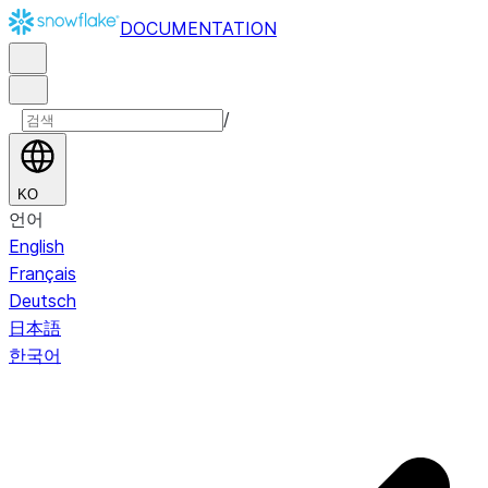
DOCUMENTATION
/
KO
언어
English
Français
Deutsch
日本語
한국어