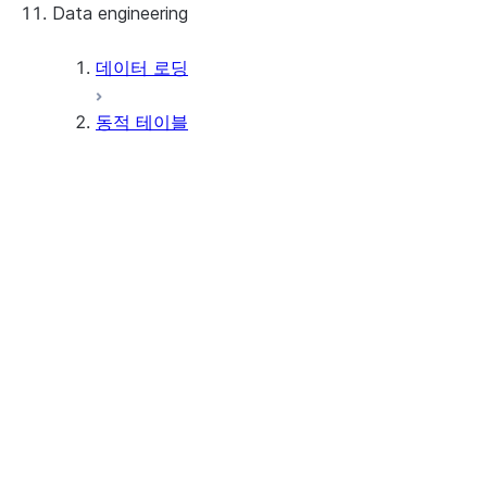
Data engineering
Snowflake Openflow
Apache Iceberg™
데이터 로딩
동적 테이블
Apache Iceberg™ 테이블
Snowflake Open Catalog
자습서
핵심 개념
Tutorial: Optimize dynamic
table performance
Performance and optimization
Tutorial: Use primary keys to
목표 지연 이해하기
optimize dynamic table
초기화 및 새로 고침 이해하기
pipelines
Understanding immutability
Monitor dynamic table
constraints on dynamic tables
performance
Understanding primary keys in
Optimize dynamic table
dynamic tables
performance
Understanding warehouse
usage for dynamic tables
Optimize