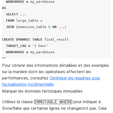
WAREHOUSE
=
my_warehouse
AS
SELECT
...
FROM
large_table
a
JOIN
dimension_table
b
ON
...;
CREATE
DYNAMIC TABLE
final_result
TARGET_LAG
=
'1 hour'
WAREHOUSE
=
my_warehouse
AS
Pour obtenir des informations détaillées et des exemples
SELECT
...
sur la manière dont les opérateurs affectent les
FROM
intermediate_joined
performances, consultez
JOIN
another_table
c
ON
Optimiser les requêtes pour
...
l’actualisation incrémentielle
GROUP
BY
...;
.
Marquer les données historiques immuables
Utilisez la clause
pour indiquer à
IMMUTABLE
WHERE
Snowflake que certaines lignes ne changeront pas. Cela