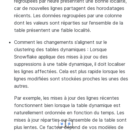
regroupées par heure présentent une bonne localité,
car de nouvelles lignes partagent des horodatages
récents. Les données regroupées par une colonne
dont les valeurs sont réparties sur l’ensemble de la
table présentent une faible localité.
Comment les changements s’alignent sur le
clustering des tables dynamiques
: Lorsque
Snowflake applique des mises à jour ou des
suppressions à une table dynamique, il doit localiser
les lignes affectées. Cela est plus rapide lorsque les
lignes modifiées sont stockées proches les unes des
autres.
Par exemple, les mises à jour des lignes récentes
fonctionnent bien lorsque la table dynamique est
naturellement ordonnée en fonction du temps. Les
mises à jour réparties sur l’ensemble de la table sont
See more
See more
See more
See more
See more
See more
See more
See more
Show less
Show less
Show less
Show less
Show less
Show less
Show less
Show less
plus lentes. Ce facteur dépend de vos modèles de