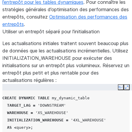
l’entrepôt pour les tables dynamiques
. Pour connaître les
stratégies générales d’optimisation des performances des
entrepôts, consultez
Optimisation des performances des
entrepôts
.
Utiliser un entrepôt séparé pour l’initialisation
Les actualisations initiales traitent souvent beaucoup plus
de données que les actualisations incrémentielles. Utilisez
INITIALIZATION_WAREHOUSE pour exécuter des
initialisations sur un entrepôt plus volumineux. Réservez un
entrepôt plus petit et plus rentable pour des
actualisations régulières :
Copy
Ex
CREATE
DYNAMIC TABLE
my_dynamic_table
TARGET_LAG
=
'DOWNSTREAM'
WAREHOUSE
=
'XS_WAREHOUSE'
INITIALIZATION_WAREHOUSE
=
'4XL_WAREHOUSE'
AS
<
query
>;