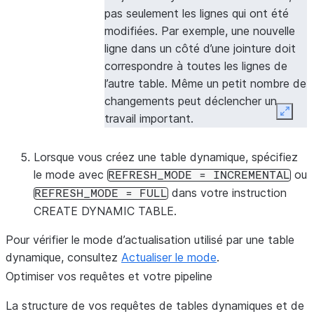
pas seulement les lignes qui ont été
modifiées. Par exemple, une nouvelle
ligne dans un côté d’une jointure doit
correspondre à toutes les lignes de
l’autre table. Même un petit nombre de
changements peut déclencher un
Expan
travail important.
Complet
Un pourcentage élevé de données
Lorsque vous créez une table dynamique, spécifiez
change, votre requête utilise des
le mode avec
ou
REFRESH_MODE
=
INCREMENTAL
opérateurs non pris en charge, ou vos
dans votre instruction
REFRESH_MODE
=
FULL
données manquent de localité.
CREATE DYNAMIC TABLE.
Automatique
Vous effectuez un prototypage ou
Pour vérifier le mode d’actualisation utilisé par une table
des tests. Évitez AUTO en
dynamique, consultez
Actualiser le mode
.
production, car son comportement
Optimiser vos requêtes et votre pipeline
peut changer selon les versions de
Snowflake.
La structure de vos requêtes de tables dynamiques et de