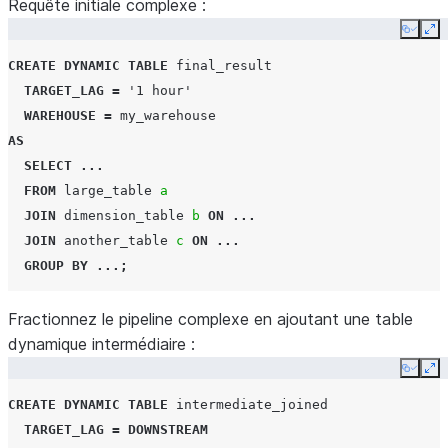
Requête initiale complexe :
Copy
Ex
CREATE
DYNAMIC TABLE
final_result
TARGET_LAG
=
'1 hour'
WAREHOUSE
=
my_warehouse
AS
SELECT
...
FROM
large_table
a
JOIN
dimension_table
b
ON
...
JOIN
another_table
c
ON
...
GROUP
BY
...;
Fractionnez le pipeline complexe en ajoutant une table
dynamique intermédiaire :
Copy
Ex
CREATE
DYNAMIC TABLE
intermediate_joined
TARGET_LAG
=
DOWNSTREAM